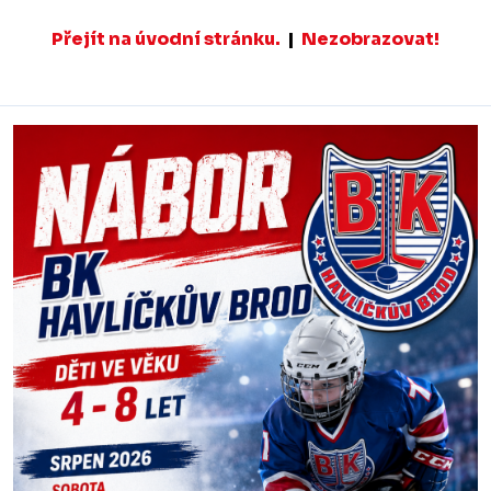
Přejít na úvodní stránku.
|
Nezobrazovat!