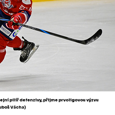
jní pilíř defenzivy, přijme prvoligovou výzvu
Luboš Vácha)