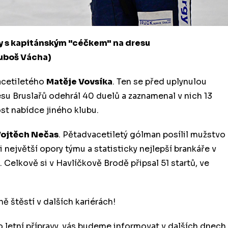
y s kapitánským "céčkem" na dresu
Luboš Vácha)
acetiletého
Matěje Vovsíka
. Ten se před uplynulou
esu Bruslařů odehrál 40 duelů a zaznamenal v nich 13
t nabídce jiného klubu.
ojtěch Nečas
. Pětadvacetiletý gólman posílil mužstvo
 největší opory týmu a statisticky nejlepší brankáře v
a. Celkově si v Havlíčkově Brodě připsal 51 startů, ve
štěstí v dalších kariérách!
do letní přípravy, vás budeme informovat v dalších dnech.