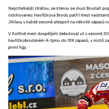
Nejcitelnější ztrátou, se kterou se musí Bruslaři p
odchovanec Havlíčkova Brodu patřil mezi nadstand
Jihlavy v každé sezoně alespoň na několik zápasů na
V Kotlině mezi dospělými debutoval už v sezoně 201
havlíčkobrodském A-týmu do 159 zápasů, v nichž z
první ligy.