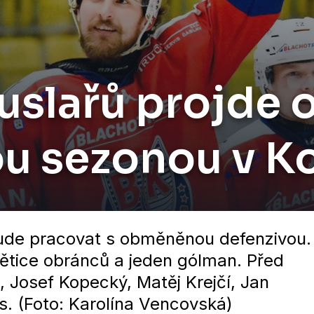
ruslařů projde
u sezonou v Ko
bude pracovat s obměněnou defenzivou.
ětice obránců a jeden gólman. Před
 Josef Kopecký, Matěj Krejčí, Jan
s. (Foto: Karolína Vencovská)