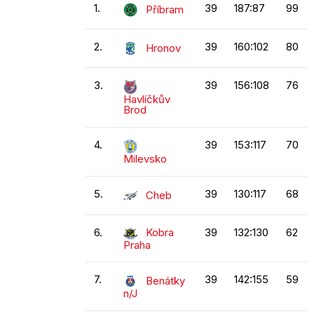
1.
39
187:87
99
Příbram
2.
39
160:102
80
Hronov
3.
39
156:108
76
Havlíčkův
Brod
4.
39
153:117
70
Milevsko
5.
39
130:117
68
Cheb
6.
Kobra
39
132:130
62
Praha
7.
39
142:155
59
Benátky
n/J