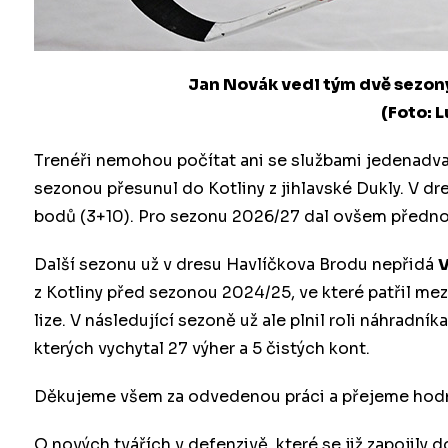
Jan Novák vedl tým dvě sezon
(Foto: 
Trenéři nemohou počítat ani se službami jedenadv
sezonou přesunul do Kotliny z jihlavské Dukly. V dr
bodů (3+10). Pro sezonu 2026/27 dal ovšem přednos
Další sezonu už v dresu Havlíčkova Brodu nepřidá
V
z Kotliny před sezonou 2024/25, ve které patřil mezi
lize. V následující sezoně už ale plnil roli náhradník
kterých vychytal 27 výher a 5 čistých kont.
Děkujeme všem za odvedenou práci a přejeme hodně 
O nových tvářích v defenzivě, které se již zapojily 