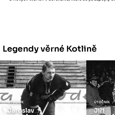
Legendy věrné Kotlině
ÚTOČNÍK
ÚTOČNÍK
Jiří
Josef