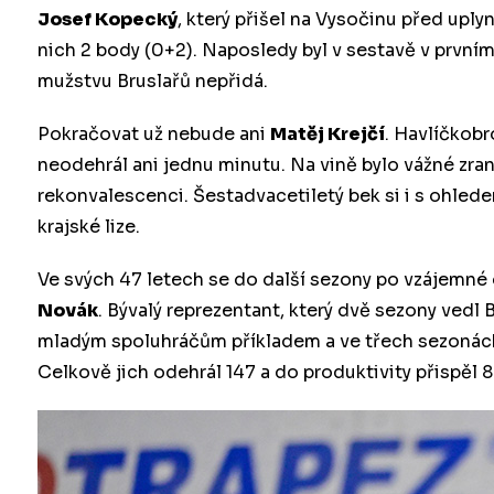
Josef Kopecký
, který přišel na Vysočinu před uply
nich 2 body (0+2). Naposledy byl v sestavě v prvním 
mužstvu Bruslařů nepřidá.
Pokračovat už nebude ani
Matěj Krejčí
. Havlíčkob
neodehrál ani jednu minutu. Na vině bylo vážné zraně
rekonvalescenci. Šestadvacetiletý bek si i s ohled
krajské lize.
Ve svých 47 letech se do další sezony po vzájemné
Novák
. Bývalý reprezentant, který dvě sezony vedl B
mladým spoluhráčům příkladem a ve třech sezonách
Celkově jich odehrál 147 a do produktivity přispěl 