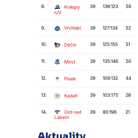
8.
39
138:123
59
Kralupy
n/V
9.
Vrchlabí
39
127:134
52
10.
39
125:155
51
Děčín
11.
39
135:146
50
Most
12.
39
109:132
44
Písek
13.
39
103:175
28
Kadaň
14.
Ústí nad
39
80:196
21
Labem
Aktuality