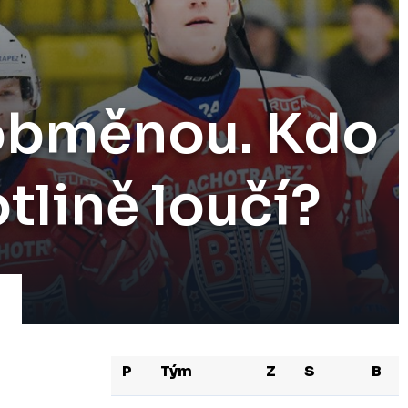
 obměnou. Kdo
tlině loučí?
P
Tým
Z
S
B