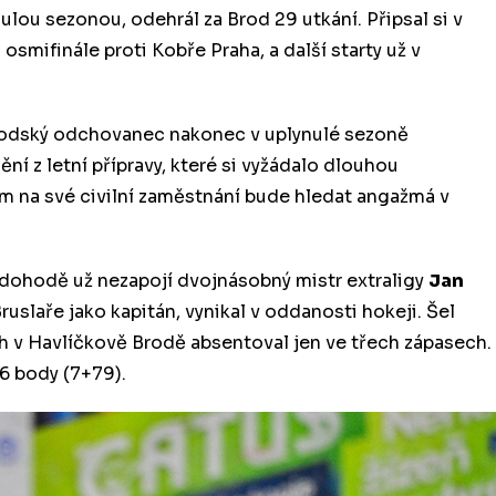
nulou sezonou, odehrál za Brod 29 utkání. Připsal si v
osmifinále proti Kobře Praha, a další starty už v
rodský odchovanec nakonec v uplynulé sezoně
ní z letní přípravy, které si vyžádalo dlouhou
em na své civilní zaměstnání bude hledat angažmá v
 dohodě už nezapojí dvojnásobný mistr extraligy
Jan
ruslaře jako kapitán, vynikal v oddanosti hokeji. Šel
 v Havlíčkově Brodě absentoval jen ve třech zápasech.
86 body (7+79).