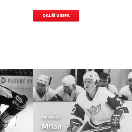
na pomoc předčasně narozeným
dětem
.
Charitativní aukce
speciálních dresů končí v neděli 11.
DALŠÍ VIDEA
ledna ve 20:00
.
Náhradní termín 15. kola
Úterý 18. listopadu |
Utkání 15. kola
proti Ústí nad Labem
, které se mělo
původně odehrát 15. listopadu, bylo z
důvodu marodky Slovanu
odloženo
.
Kluby se domluvily na náhradním
termínu, Bruslaři se s Ústím nad
Labem utkají doma
v Kotlině ve
středu 26. listopadu od 18:00
.
OBRÁNCE
Jaroslav