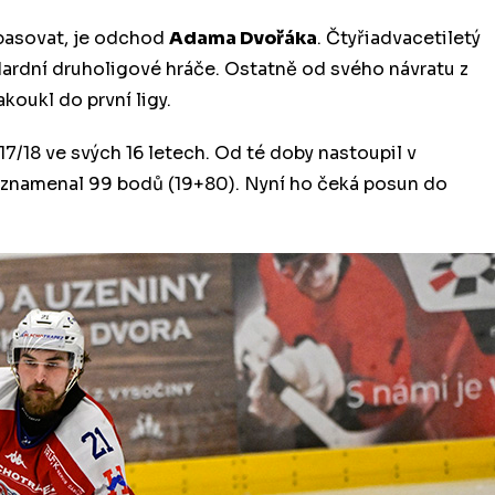
opasovat, je odchod
Adama Dvořáka
. Čtyřiadvacetiletý
ardní druholigové hráče. Ostatně od svého návratu z
koukl do první ligy.
7/18 ve svých 16 letech. Od té doby nastoupil v
aznamenal 99 bodů (19+80). Nyní ho čeká posun do