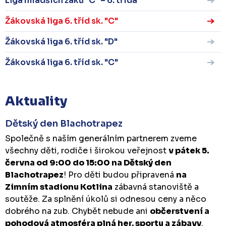
Liga mladších žáků "C" – 6. třída
Žákovská liga 6. tříd sk. "C"
Žákovská liga 6. tříd sk. "D"
Žákovská liga 6. tříd sk. "C"
Aktuality
Dětský den Blachotrapez
Společně s naším generálním partnerem zveme
všechny děti, rodiče i širokou veřejnost
v pátek 5.
června od 9:00 do 15:00 na Dětský den
Blachotrapez
! Pro děti budou připravená
na
Zimním stadionu Kotlina
zábavná stanoviště a
soutěže. Za splnění úkolů si odnesou ceny a něco
dobrého na zub. Chybět nebude ani
občerstvení a
pohodová atmosféra plná her, sportu a zábavy
.