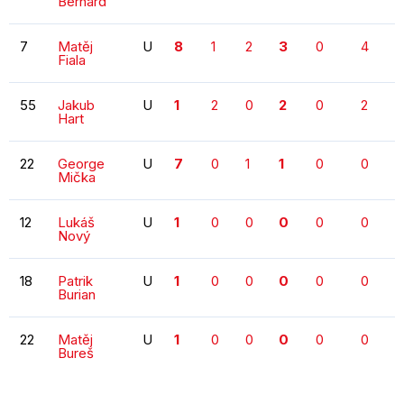
Bernard
7
Matěj
U
8
1
2
3
0
4
Fiala
55
Jakub
U
1
2
0
2
0
2
Hart
22
George
U
7
0
1
1
0
0
Mička
12
Lukáš
U
1
0
0
0
0
0
Nový
18
Patrik
U
1
0
0
0
0
0
Burian
22
Matěj
U
1
0
0
0
0
0
Bureš