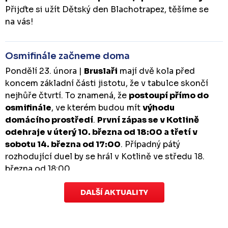
Přijďte si užít Dětský den Blachotrapez, těšíme se
na vás!
Osmifinále začneme doma
Pondělí 23. února |
Bruslaři
mají dvě kola před
koncem základní části jistotu, že v tabulce skončí
nejhůře čtvrtí. To znamená, že
postoupí přímo do
osmifinále
, ve kterém budou mít
výhodu
domácího prostředí
.
První zápas se v Kotlině
odehraje v úterý 10. března od 18:00 a třetí v
sobotu 14. března od 17:00
. Případný pátý
rozhodující duel by se hrál v Kotlině ve středu 18.
března od 18:00.
DALŠÍ AKTUALITY
Zápas dorostu je odložen
Čtvrtek 29. ledna |
Utkání dorostu v Šumperku,