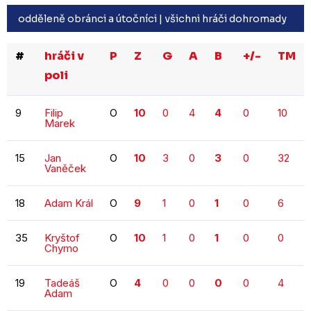
odděleně obránci a útočníci |
všichni hráči dohromady
#
hráči v
P
Z
G
A
B
+/-
TM
poli
9
Filip
O
10
0
4
4
0
10
Marek
15
Jan
O
10
3
0
3
0
32
Vaněček
18
Adam Král
O
9
1
0
1
0
6
35
Kryštof
O
10
1
0
1
0
0
Chymo
19
Tadeáš
O
4
0
0
0
0
4
Adam