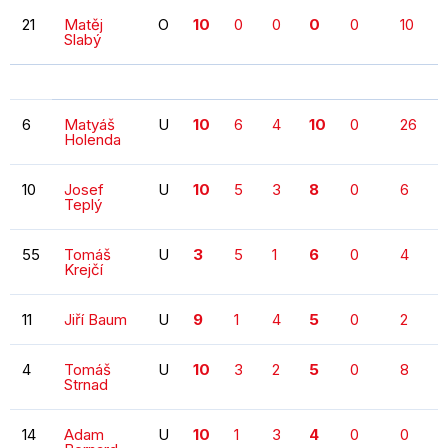
21
Matěj
O
10
0
0
0
0
10
Slabý
6
Matyáš
U
10
6
4
10
0
26
Holenda
10
Josef
U
10
5
3
8
0
6
Teplý
55
Tomáš
U
3
5
1
6
0
4
Krejčí
11
Jiří Baum
U
9
1
4
5
0
2
4
Tomáš
U
10
3
2
5
0
8
Strnad
14
Adam
U
10
1
3
4
0
0