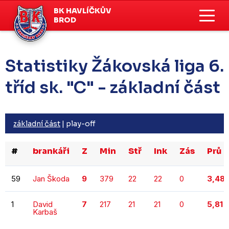
BK HAVLÍČKŮV
BROD
Statistiky Žákovská liga 6.
tříd sk. "C" - základní část
základní část
|
play-off
#
brankáři
Z
Min
Stř
Ink
Zás
Prů
59
Jan Škoda
9
379
22
22
0
3,48
1
David
7
217
21
21
0
5,81
Karbaš