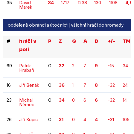
35
David
34
1717
1238
130
1108
4,5
Marek
odděleně obránci a útočníci |
všichni hráči dohromady
#
hráči v
P
Z
G
A
B
+/-
TM
poli
69
Patrik
O
32
2
7
9
-15
34
Hrabaň
16
Jiří Benák
O
36
1
7
8
-32
24
23
Michal
O
34
0
6
6
-32
14
Němec
26
Jiří Kopic
O
31
0
4
4
-31
105