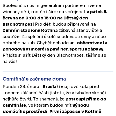
Společně s naším generálním partnerem zveme
všechny děti, rodiče i širokou veřejnost
v pátek 5.
června od 9:00 do 15:00 na Dětský den
Blachotrapez
! Pro děti budou připravená
na
Zimním stadionu Kotlina
zábavná stanoviště a
soutěže. Za splnění úkolů si odnesou ceny a něco
dobrého na zub. Chybět nebude ani
občerstvení a
pohodová atmosféra plná her, sportu a zábavy
.
Přijďte si užít Dětský den Blachotrapez, těšíme se
na vás!
Osmifinále začneme doma
Pondělí 23. února |
Bruslaři
mají dvě kola před
koncem základní části jistotu, že v tabulce skončí
nejhůře čtvrtí. To znamená, že
postoupí přímo do
osmifinále
, ve kterém budou mít
výhodu
domácího prostředí
.
První zápas se v Kotlině