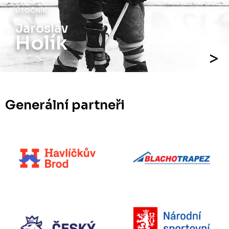
ÚTOČNÍK
Jiří
Holík
Generální partneři