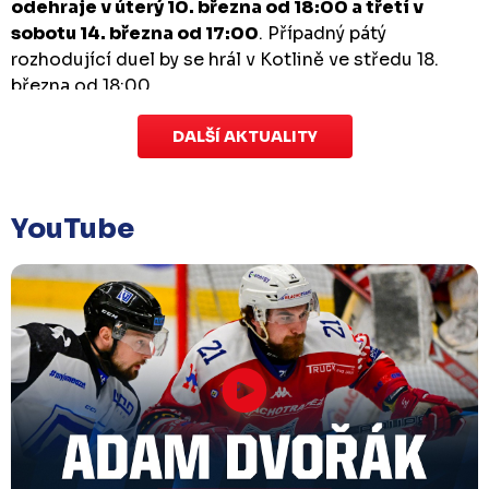
odehraje v úterý 10. března od 18:00 a třetí v
sobotu 14. března od 17:00
. Případný pátý
rozhodující duel by se hrál v Kotlině ve středu 18.
března od 18:00.
DALŠÍ AKTUALITY
Zápas dorostu je odložen
Čtvrtek 29. ledna |
Utkání dorostu v Šumperku,
které se mělo odehrát v pátek 30. ledna ve 14:15,
je
YouTube
odloženo!
Odehraje se v náhradním termínu, o
kterém se bude jednat.
Náhradní termín 32. kola
Úterý 27. ledna |
Utkání 32. kola v Písku
, které se
mělo původně odehrát 31. ledna, bylo z důvodu
marodky Králů
odloženo
. Kluby se domluvily na
náhradním termínu, Bruslaři se s Pískem utkají
venku
v pondělí 16. února od 18:00
.