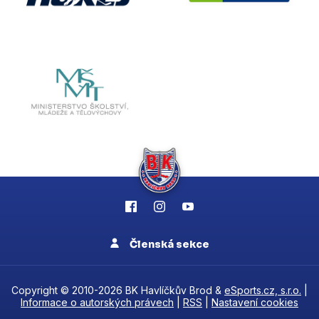
Členská sekce
Copyright © 2010-2026 BK Havlíčkův Brod &
eSports.cz, s.r.o.
|
Informace o autorských právech
|
RSS
|
Nastavení cookies