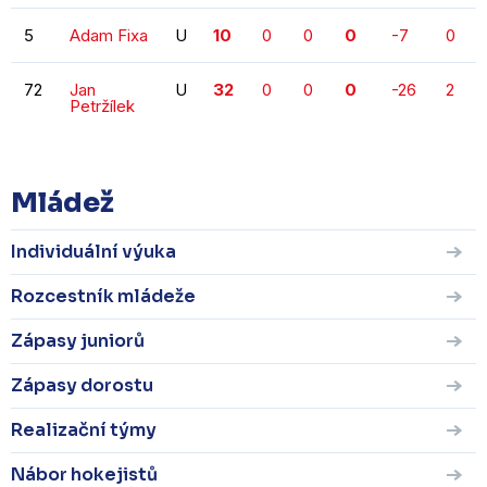
5
Adam Fixa
U
10
0
0
0
-7
0
72
Jan
U
32
0
0
0
-26
2
Petržílek
Mládež
Individuální výuka
Rozcestník mládeže
Zápasy juniorů
Zápasy dorostu
Realizační týmy
Nábor hokejistů