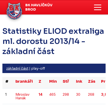
BK HAVLÍČKŮV
BROD
Statistiky ELIOD extraliga
ml. dorostu 2013/14 -
základní část
základní část
|
play-off
#
brankáři
Z
Min
Stř
Ink
Zás
Prů
1
Miroslav
14
465
298
30
268
3,8
Hanák