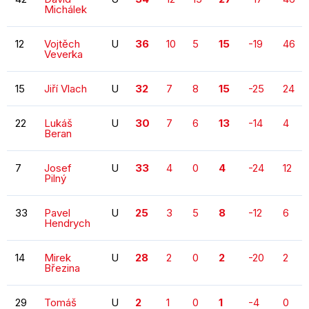
Michálek
12
Vojtěch
U
36
10
5
15
-19
46
Veverka
15
Jiří Vlach
U
32
7
8
15
-25
24
22
Lukáš
U
30
7
6
13
-14
4
Beran
7
Josef
U
33
4
0
4
-24
12
Pilný
33
Pavel
U
25
3
5
8
-12
6
Hendrych
14
Mirek
U
28
2
0
2
-20
2
Březina
29
Tomáš
U
2
1
0
1
-4
0