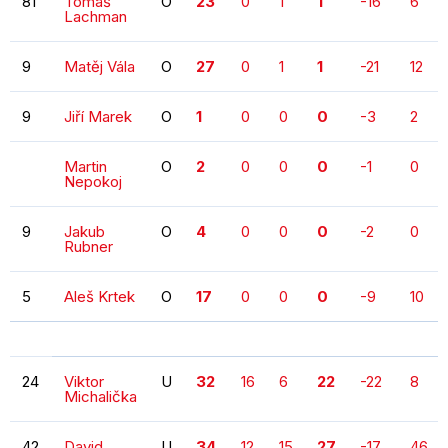
81
Tomáš
O
23
0
1
1
-16
6
Lachman
9
Matěj Vála
O
27
0
1
1
-21
12
9
Jiří Marek
O
1
0
0
0
-3
2
Martin
O
2
0
0
0
-1
0
Nepokoj
9
Jakub
O
4
0
0
0
-2
0
Rubner
5
Aleš Krtek
O
17
0
0
0
-9
10
24
Viktor
U
32
16
6
22
-22
8
Michalička
42
David
U
34
12
15
27
-17
46