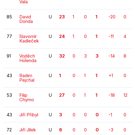
Vala
85
David
U
23
1
0
1
-20
0
Donda
77
Slavomír
U
24
1
0
1
-11
4
Kadleček
91
Vojtěch
U
32
0
3
3
-14
8
Holenda
43
Radim
U
1
0
1
1
+1
0
Pejchal
53
Filip
U
27
0
1
1
-18
12
Chymo
43
Jiří Přibyl
U
3
0
0
0
-1
0
72
Jiří Jílek
U
6
0
0
0
-3
0