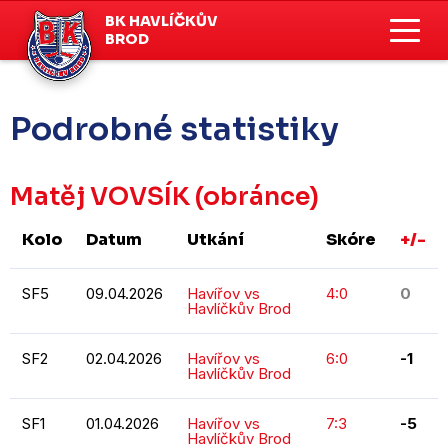
BK HAVLÍČKŮV
BROD
Podrobné statistiky
Matěj VOVSÍK
(obránce)
Kolo
Datum
Utkání
Skóre
+/-
SF5
09.04.2026
Havířov vs
4:0
0
Havlíčkův Brod
SF2
02.04.2026
Havířov vs
6:0
-1
Havlíčkův Brod
SF1
01.04.2026
Havířov vs
7:3
-5
Havlíčkův Brod