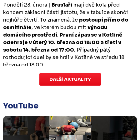
Pondělí 23. února |
Bruslaři
mají dvě kola před
koncem základní části jistotu, že v tabulce skončí
nejhůře čtvrtí. To znamená, že
postoupí přímo do
osmifinále
, ve kterém budou mít
výhodu
domácího prostředí
.
První zápas se v Kotlině
odehraje v úterý 10. března od 18:00 a třetí v
sobotu 14. března od 17:00
. Případný pátý
rozhodující duel by se hrál v Kotlině ve středu 18.
března od 18:00.
DALŠÍ AKTUALITY
Zápas dorostu je odložen
Čtvrtek 29. ledna |
Utkání dorostu v Šumperku,
které se mělo odehrát v pátek 30. ledna ve 14:15,
je
YouTube
odloženo!
Odehraje se v náhradním termínu, o
kterém se bude jednat.
Náhradní termín 32. kola