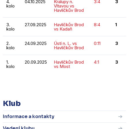
4.
04.10.2025
Kralupy n.
3:4
3
kolo
Vltavou vs
Havlíčkův Brod
3.
27.09.2025
Havlíčkův Brod
8:4
1
kolo
vs Kadaň
2.
24.09.2025
Ústí n. L. vs
0:11
3
kolo
Havlíčkův Brod
1.
20.09.2025
Havlíčkův Brod
4:1
3
kolo
vs Most
KOMPLETNÍ STATISTIKY
Klub
Informace a kontakty
Vedení klubu