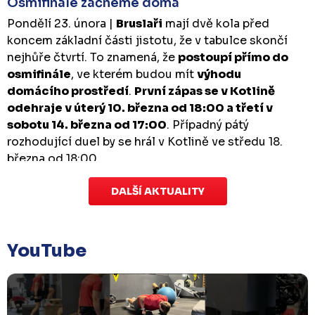
Osmifinále začneme doma
Pondělí 23. února |
Bruslaři
mají dvě kola před
koncem základní části jistotu, že v tabulce skončí
nejhůře čtvrtí. To znamená, že
postoupí přímo do
osmifinále
, ve kterém budou mít
výhodu
domácího prostředí
.
První zápas se v Kotlině
odehraje v úterý 10. března od 18:00 a třetí v
sobotu 14. března od 17:00
. Případný pátý
rozhodující duel by se hrál v Kotlině ve středu 18.
března od 18:00.
DALŠÍ AKTUALITY
Zápas dorostu je odložen
Čtvrtek 29. ledna |
Utkání dorostu v Šumperku,
které se mělo odehrát v pátek 30. ledna ve 14:15,
je
YouTube
odloženo!
Odehraje se v náhradním termínu, o
kterém se bude jednat.