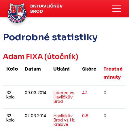
BK HAVLÍČKŮV
BROD
Podrobné statistiky
Adam FIXA
(útočník)
Kolo
Datum
Utkání
Skóre
Trestné
minuty
33.
09.03.2014
Liberec vs
4:1
0
kolo
Havlíčkův
Brod
32.
02.03.2014
Havlíčkův
0:8
0
kolo
Brod vs Hr.
Králové