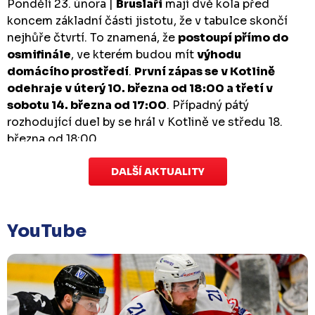
Pondělí 23. února |
Bruslaři
mají dvě kola před
koncem základní části jistotu, že v tabulce skončí
nejhůře čtvrtí. To znamená, že
postoupí přímo do
osmifinále
, ve kterém budou mít
výhodu
domácího prostředí
.
První zápas se v Kotlině
odehraje v úterý 10. března od 18:00 a třetí v
sobotu 14. března od 17:00
. Případný pátý
rozhodující duel by se hrál v Kotlině ve středu 18.
března od 18:00.
DALŠÍ AKTUALITY
Zápas dorostu je odložen
Čtvrtek 29. ledna |
Utkání dorostu v Šumperku,
které se mělo odehrát v pátek 30. ledna ve 14:15,
je
YouTube
odloženo!
Odehraje se v náhradním termínu, o
kterém se bude jednat.
Náhradní termín 32. kola