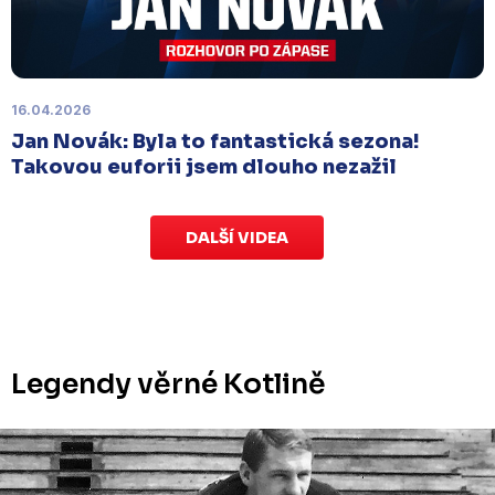
listopadu, bylo z důvodu marodky Slovanu
odloženo
. Kluby se domluvily na náhradním
termínu, Bruslaři se s Ústím nad Labem utkají doma
v Kotlině ve středu 26. listopadu od 18:00
.
16.04.2026
Jan Novák: Byla to fantastická sezona!
Takovou euforii jsem dlouho nezažil
DALŠÍ VIDEA
Legendy věrné Kotlině