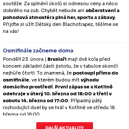
soutěže. Za splnění úkolů si odnesou ceny a něco
dobrého na zub. Chybět nebude ani
občerstvení a
pohodová atmosféra plná her, sportu a zábavy
.
Přijďte si užít Dětský den Blachotrapez, těšíme se
na vás!
Osmifinále začneme doma
Pondělí 23. února |
Bruslaři
mají dvě kola před
koncem základní části jistotu, že v tabulce skončí
nejhůře čtvrtí. To znamená, že
postoupí přímo do
osmifinále
, ve kterém budou mít
výhodu
domácího prostředí
.
První zápas se v Kotlině
odehraje v úterý 10. března od 18:00 a třetí v
sobotu 14. března od 17:00
. Případný pátý
rozhodující duel by se hrál v Kotlině ve středu 18.
března od 18:00.
DALŠÍ AKTUALITY