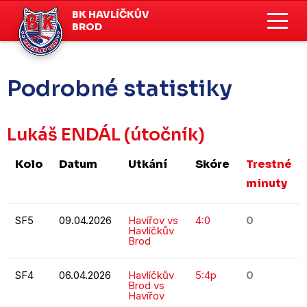
BK HAVLÍČKŮV
BROD
Podrobné statistiky
Lukáš ENDÁL
(útočník)
Kolo
Datum
Utkání
Skóre
Trestné
minuty
SF5
09.04.2026
Havířov vs
4:0
0
Havlíčkův
Brod
SF4
06.04.2026
Havlíčkův
5:4p
0
Brod vs
Havířov