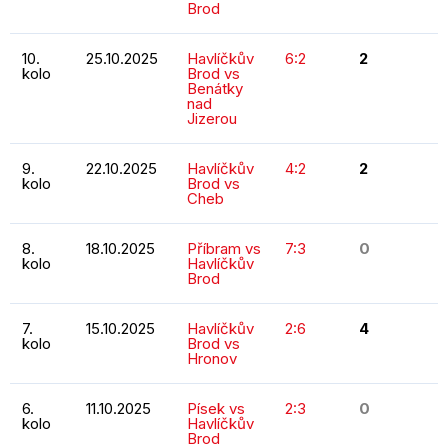
Brod
10.
25.10.2025
Havlíčkův
6:2
2
kolo
Brod vs
Benátky
nad
Jizerou
9.
22.10.2025
Havlíčkův
4:2
2
kolo
Brod vs
Cheb
8.
18.10.2025
Příbram vs
7:3
0
kolo
Havlíčkův
Brod
7.
15.10.2025
Havlíčkův
2:6
4
kolo
Brod vs
Hronov
6.
11.10.2025
Písek vs
2:3
0
kolo
Havlíčkův
Brod