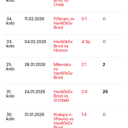
kolo
Brod vs
Cheb
34.
11.02.2026
Příbram vs
5:1
0
kolo
Havlíčkův
Brod
33.
04.02.2026
Havlíčkův
4:3p
0
kolo
Brod vs
Hronov
25.
28.01.2026
Milevsko
2:1
2
kolo
vs
Havlíčkův
Brod
31.
24.01.2026
Havlíčkův
2:0
25
kolo
Brod vs
Vrchlabí
30.
21.01.2026
Kralupy n.
1:4
0
kolo
Vltavou vs
Havlíčkův
Brod