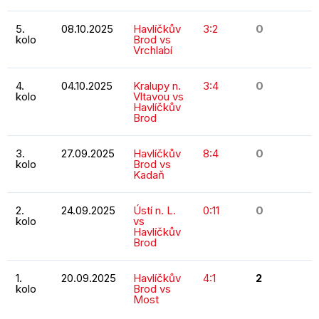
5.
08.10.2025
Havlíčkův
3:2
0
kolo
Brod vs
Vrchlabí
4.
04.10.2025
Kralupy n.
3:4
0
kolo
Vltavou vs
Havlíčkův
Brod
3.
27.09.2025
Havlíčkův
8:4
0
kolo
Brod vs
Kadaň
2.
24.09.2025
Ústí n. L.
0:11
0
kolo
vs
Havlíčkův
Brod
1.
20.09.2025
Havlíčkův
4:1
2
kolo
Brod vs
Most