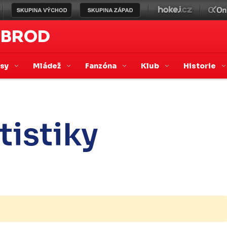
 BROD
asy
Mládež
Fanzóna
Klub
Historie
tistiky