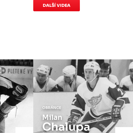
speciálních dresů končí v neděli 11.
DALŠÍ VIDEA
ledna ve 20:00
.
Náhradní termín 15. kola
Úterý 18. listopadu |
Utkání 15. kola
proti Ústí nad Labem
, které se mělo
původně odehrát 15. listopadu, bylo z
důvodu marodky Slovanu
odloženo
.
Kluby se domluvily na náhradním
termínu, Bruslaři se s Ústím nad
Labem utkají doma
v Kotlině ve
středu 26. listopadu od 18:00
.
OBRÁNCE
Milan
Chalupa