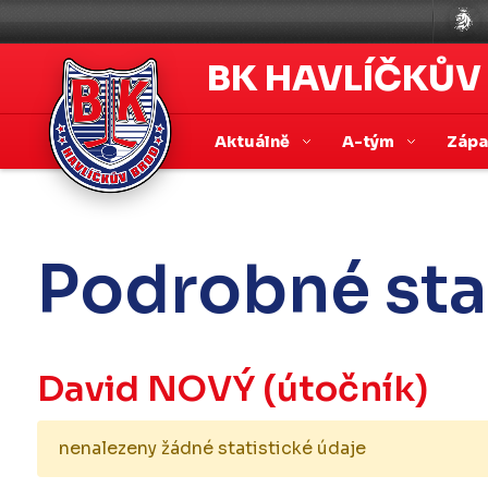
BK HAVLÍČKŮV
Aktuálně
A-tým
Záp
Podrobné sta
David NOVÝ
(útočník)
nenalezeny žádné statistické údaje