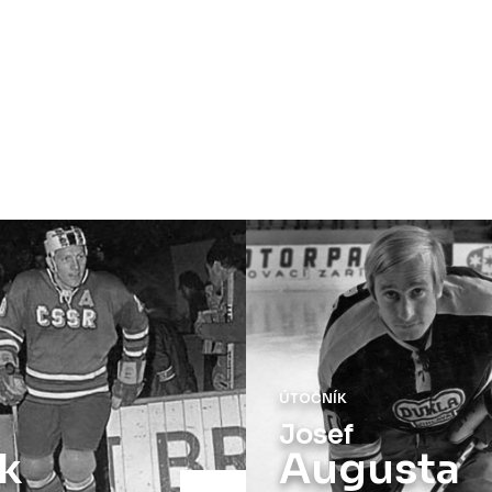
ÚTOČNÍK
Josef
k
Augusta