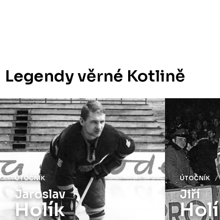
Legendy věrné Kotlině
ÚTOČNÍK
ÚTOČNÍK
Jaroslav
Jiří
Holík
Holí