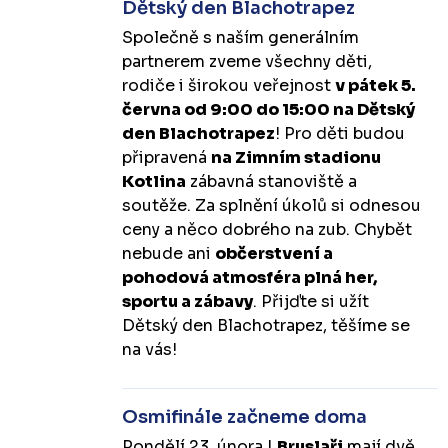
Dětský den Blachotrapez
Společně s naším generálním
partnerem zveme všechny děti,
rodiče i širokou veřejnost
v pátek 5.
června od 9:00 do 15:00 na Dětský
den Blachotrapez
! Pro děti budou
připravená
na Zimním stadionu
Kotlina
zábavná stanoviště a
soutěže. Za splnění úkolů si odnesou
ceny a něco dobrého na zub. Chybět
nebude ani
občerstvení a
pohodová atmosféra plná her,
sportu a zábavy
. Přijďte si užít
Dětský den Blachotrapez, těšíme se
na vás!
Osmifinále začneme doma
Pondělí 23. února |
Bruslaři
mají dvě