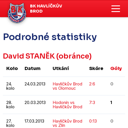
BK HAVLÍČKŮV
BROD
Podrobné statistiky
David STANĚK
(obránce)
Kolo
Datum
Utkání
Skóre
Góly
24.
24.03.2013
Havlíčkův Brod
2:6
0
kolo
vs Olomouc
28.
20.03.2013
Hodonín vs
7:3
1
kolo
Havlíčkův Brod
27.
17.03.2013
Havlíčkův Brod
0:13
0
kolo
vs Zlín