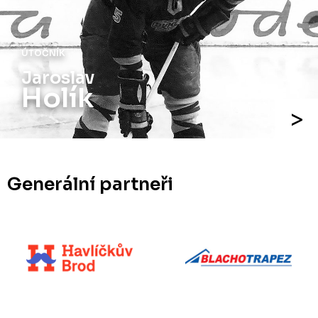
ÚTOČNÍK
Jaroslav
Holík
Generální partneři