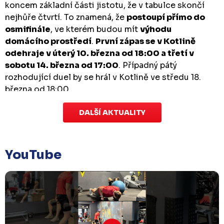
koncem základní části jistotu, že v tabulce skončí
nejhůře čtvrtí. To znamená, že
postoupí přímo do
osmifinále
, ve kterém budou mít
výhodu
domácího prostředí
.
První zápas se v Kotlině
odehraje v úterý 10. března od 18:00 a třetí v
sobotu 14. března od 17:00
. Případný pátý
rozhodující duel by se hrál v Kotlině ve středu 18.
března od 18:00.
DALŠÍ AKTUALITY
Zápas dorostu je odložen
Čtvrtek 29. ledna |
Utkání dorostu v Šumperku,
které se mělo odehrát v pátek 30. ledna ve 14:15,
je
YouTube
odloženo!
Odehraje se v náhradním termínu, o
kterém se bude jednat.
Náhradní termín 32. kola
Úterý 27. ledna |
Utkání 32. kola v Písku
, které se