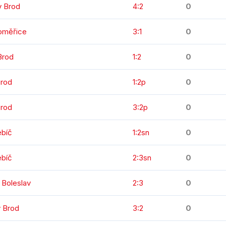
v Brod
4:2
0
toměřice
3:1
0
Brod
1:2
0
Brod
1:2p
0
Brod
3:2p
0
ebíč
1:2sn
0
ebíč
2:3sn
0
 Boleslav
2:3
0
v Brod
3:2
0