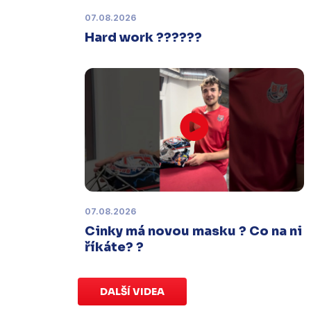
termínu, o kterém se bude jednat.
07.08.2026
Hard work ??????
Náhradní termín 32. kola
Úterý 27. ledna |
Utkání 32. kola v
Písku
, které se mělo původně
odehrát 31. ledna, bylo z důvodu
marodky Králů
odloženo
. Kluby se
domluvily na náhradním termínu,
Bruslaři se s Pískem utkají venku
v
pondělí 16. února od 18:00
.
07.08.2026
Charitativní aukce
Cinky má novou masku ? Co na ni
Sobota 3. ledna | Vydražte si na
říkáte? ?
serveru
sportovniaukce.cz
dres
svého oblíbeného hráče a
přispějte
na pomoc předčasně narozeným
DALŠÍ VIDEA
dětem
.
Charitativní aukce