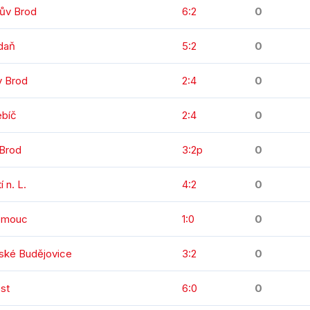
kův Brod
6:2
0
daň
5:2
0
v Brod
2:4
0
ebíč
2:4
0
 Brod
3:2p
0
 n. L.
4:2
0
lomouc
1:0
0
ské Budějovice
3:2
0
st
6:0
0