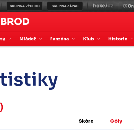
 BROD
asy
Mládež
Fanzóna
Klub
Historie
tistiky
)
Skóre
Góly