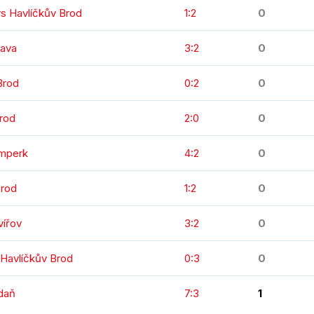
vs Havlíčkův Brod
1:2
0
lava
3:2
0
Brod
0:2
0
rod
2:0
0
umperk
4:2
0
Brod
1:2
0
vířov
3:2
0
Havlíčkův Brod
0:3
0
daň
7:3
1