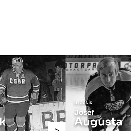
KOMPLETNÍ STATISTIKY
ÚTOČNÍK
Josef
k
Augusta