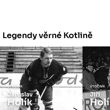
Legendy věrné Kotlině
ÚTOČNÍK
ÚTOČNÍK
Jaroslav
Jiří
Holík
Holí