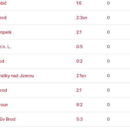
ebíč
1:6
0
rod
2:3sn
0
umperk
2:1
0
 n. L.
0:5
0
od
0:2
0
nátky nad Jizerou
2:1sn
0
Brod
2:1
0
roun
9:2
0
kův Brod
5:3
0