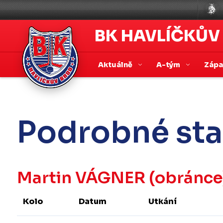
BK HAVLÍČKŮV
Aktuálně
A-tým
Záp
Podrobné sta
Martin VÁGNER
(obránce
Kolo
Datum
Utkání