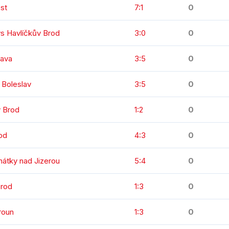
st
7:1
0
vs Havlíčkův Brod
3:0
0
lava
3:5
0
 Boleslav
3:5
0
v Brod
1:2
0
od
4:3
0
nátky nad Jizerou
5:4
0
Brod
1:3
0
roun
1:3
0