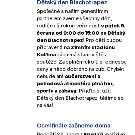
Dětský den Blachotrapez
Společně s naším generálním
partnerem zveme všechny děti,
rodiče i širokou veřejnost
v pátek 5.
června od 9:00 do 15:00 na Dětský
den Blachotrapez
! Pro děti budou
připravená
na Zimním stadionu
Kotlina
zábavná stanoviště a
soutěže. Za splnění úkolů si odnesou
ceny a něco dobrého na zub. Chybět
nebude ani
občerstvení a
pohodová atmosféra plná her,
sportu a zábavy
. Přijďte si užít
Dětský den Blachotrapez, těšíme se
na vás!
Osmifinále začneme doma
Pondělí 23. února |
Bruslaři
mají dvě