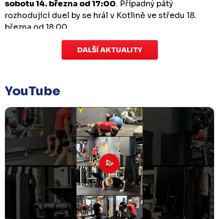
sobotu 14. března od 17:00
. Případný pátý
rozhodující duel by se hrál v Kotlině ve středu 18.
března od 18:00.
DALŠÍ AKTUALITY
Zápas dorostu je odložen
Čtvrtek 29. ledna |
Utkání dorostu v Šumperku,
které se mělo odehrát v pátek 30. ledna ve 14:15,
je
YouTube
odloženo!
Odehraje se v náhradním termínu, o
kterém se bude jednat.
Náhradní termín 32. kola
Úterý 27. ledna |
Utkání 32. kola v Písku
, které se
mělo původně odehrát 31. ledna, bylo z důvodu
marodky Králů
odloženo
. Kluby se domluvily na
náhradním termínu, Bruslaři se s Pískem utkají
venku
v pondělí 16. února od 18:00
.