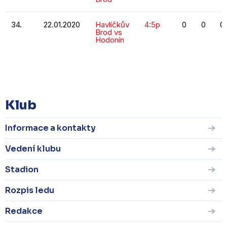
34.
22.01.2020
Havlíčkův
4:5p
0
0
0
Brod vs
Hodonín
KOMPLETNÍ STATISTIKY
Klub
Informace a kontakty
Vedení klubu
Stadion
Rozpis ledu
Redakce