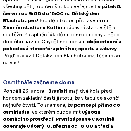
všechny děti, rodiče i širokou veřejnost
v pátek 5.
června od 9:00 do 15:00 na Dětský den
Blachotrapez
! Pro děti budou připravená
na
Zimním stadionu Kotlina
zábavná stanoviště a
soutěže. Za splnění úkolů si odnesou ceny a něco
dobrého na zub. Chybět nebude ani
občerstvení a
pohodová atmosféra plná her, sportu a zábavy
.
Přijďte si užít Dětský den Blachotrapez, těšíme se
na vás!
Osmifinále začneme doma
Pondělí 23. února |
Bruslaři
mají dvě kola před
koncem základní části jistotu, že v tabulce skončí
nejhůře čtvrtí. To znamená, že
postoupí přímo do
osmifinále
, ve kterém budou mít
výhodu
domácího prostředí
.
První zápas se v Kotlině
odehraje v úterý 10. března od 18:00 a třetí v