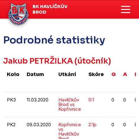
BK HAVLÍČKŮV
BROD
Podrobné statistiky
Jakub PETRŽILKA
(útočník)
Kolo
Datum
Utkání
Skóre
G
A
B
PK3
11.03.2020
Havlíčkův
0:1
0
0
0
Brod vs
Kopřivnice
PK2
09.03.2020
Kopřivnice
2:1p
0
0
0
vs
Havlíčkův
Brod