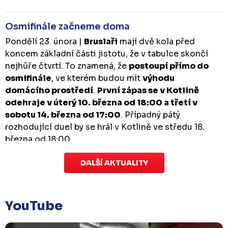
Osmifinále začneme doma
Pondělí 23. února |
Bruslaři
mají dvě kola před
koncem základní části jistotu, že v tabulce skončí
nejhůře čtvrtí. To znamená, že
postoupí přímo do
osmifinále
, ve kterém budou mít
výhodu
domácího prostředí
.
První zápas se v Kotlině
odehraje v úterý 10. března od 18:00 a třetí v
sobotu 14. března od 17:00
. Případný pátý
rozhodující duel by se hrál v Kotlině ve středu 18.
března od 18:00.
DALŠÍ AKTUALITY
Zápas dorostu je odložen
Čtvrtek 29. ledna |
Utkání dorostu v Šumperku,
které se mělo odehrát v pátek 30. ledna ve 14:15,
je
YouTube
odloženo!
Odehraje se v náhradním termínu, o
kterém se bude jednat.