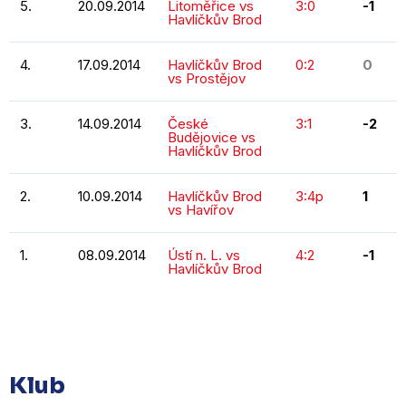
5.
20.09.2014
Litoměřice vs
3:0
-1
Havlíčkův Brod
4.
17.09.2014
Havlíčkův Brod
0:2
0
vs Prostějov
3.
14.09.2014
České
3:1
-2
Budějovice vs
Havlíčkův Brod
2.
10.09.2014
Havlíčkův Brod
3:4p
1
vs Havířov
1.
08.09.2014
Ústí n. L. vs
4:2
-1
Havlíčkův Brod
KOMPLETNÍ STATISTIKY
Klub