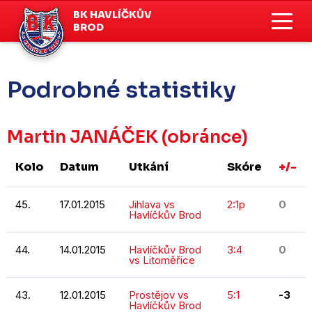
BK HAVLÍČKŮV
BROD
Podrobné statistiky
Martin JANÁČEK
(obránce)
Kolo
Datum
Utkání
Skóre
+/-
45.
17.01.2015
Jihlava vs
2:1p
0
Havlíčkův Brod
44.
14.01.2015
Havlíčkův Brod
3:4
0
vs Litoměřice
43.
12.01.2015
Prostějov vs
5:1
-3
Havlíčkův Brod