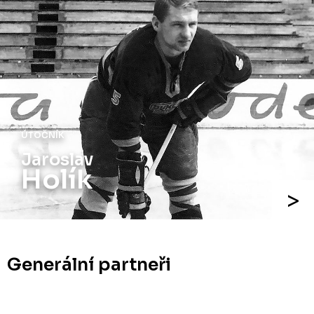
ÚTOČNÍK
Jiří
Holík
Generální partneři