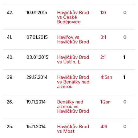
42.
10.01.2015
Havlíčkův Brod
1:0
0
vs České
Budějovice
41.
07.01.2015
Havířov vs
3:1
0
Havlíčkův Brod
40.
03.01.2015
Havlíčkův Brod
2:1
1
vs Ústí n. L.
39.
29.12.2014
Havlíčkův Brod
4:5sn
1
vs Benátky nad
Jizerou
26.
19.11.2014
Benátky nad
1:2sn
0
Jizerou vs
Havlíčkův Brod
25.
15.11.2014
Havlíčkův Brod
4:6
0
vs Most