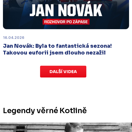
Labem
, které se mělo původně odehrát 15.
listopadu, bylo z důvodu marodky Slovanu
odloženo
. Kluby se domluvily na náhradním
termínu, Bruslaři se s Ústím nad Labem utkají doma
v Kotlině ve středu 26. listopadu od 18:00
.
16.04.2026
Jan Novák: Byla to fantastická sezona!
Takovou euforii jsem dlouho nezažil
DALŠÍ VIDEA
Legendy věrné Kotlině