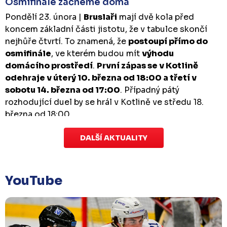
Osmifinále začneme doma
Pondělí 23. února |
Bruslaři
mají dvě kola před
koncem základní části jistotu, že v tabulce skončí
nejhůře čtvrtí. To znamená, že
postoupí přímo do
osmifinále
, ve kterém budou mít
výhodu
domácího prostředí
.
První zápas se v Kotlině
odehraje v úterý 10. března od 18:00 a třetí v
sobotu 14. března od 17:00
. Případný pátý
rozhodující duel by se hrál v Kotlině ve středu 18.
března od 18:00.
DALŠÍ AKTUALITY
Zápas dorostu je odložen
Čtvrtek 29. ledna |
Utkání dorostu v Šumperku,
které se mělo odehrát v pátek 30. ledna ve 14:15,
je
YouTube
odloženo!
Odehraje se v náhradním termínu, o
kterém se bude jednat.