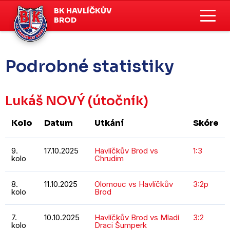
BK HAVLÍČKŮV
BROD
Podrobné statistiky
Lukáš NOVÝ
(útočník)
Kolo
Datum
Utkání
Skóre
9.
17.10.2025
Havlíčkův Brod vs
1:3
kolo
Chrudim
8.
11.10.2025
Olomouc vs Havlíčkův
3:2p
kolo
Brod
7.
10.10.2025
Havlíčkův Brod vs Mladí
3:2
kolo
Draci Šumperk