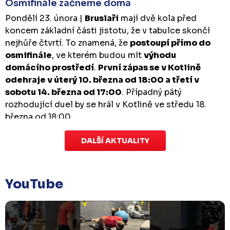
Osmifinále začneme doma
Pondělí 23. února |
Bruslaři
mají dvě kola před
koncem základní části jistotu, že v tabulce skončí
nejhůře čtvrtí. To znamená, že
postoupí přímo do
osmifinále
, ve kterém budou mít
výhodu
domácího prostředí
.
První zápas se v Kotlině
odehraje v úterý 10. března od 18:00 a třetí v
sobotu 14. března od 17:00
. Případný pátý
rozhodující duel by se hrál v Kotlině ve středu 18.
března od 18:00.
DALŠÍ AKTUALITY
Zápas dorostu je odložen
Čtvrtek 29. ledna |
Utkání dorostu v Šumperku,
které se mělo odehrát v pátek 30. ledna ve 14:15,
je
YouTube
odloženo!
Odehraje se v náhradním termínu, o
kterém se bude jednat.