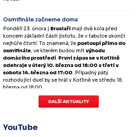
Osmifinále začneme doma
Pondělí 23. února |
Bruslaři
mají dvě kola před
koncem základní části jistotu, že v tabulce skončí
nejhůře čtvrtí. To znamená, že
postoupí přímo do
osmifinále
, ve kterém budou mít
výhodu
domácího prostředí
.
První zápas se v Kotlině
odehraje v úterý 10. března od 18:00 a třetí v
sobotu 14. března od 17:00
. Případný pátý
rozhodující duel by se hrál v Kotlině ve středu 18.
března od 18:00.
DALŠÍ AKTUALITY
Zápas dorostu je odložen
Čtvrtek 29. ledna |
Utkání dorostu v Šumperku,
které se mělo odehrát v pátek 30. ledna ve 14:15,
je
YouTube
odloženo!
Odehraje se v náhradním termínu, o