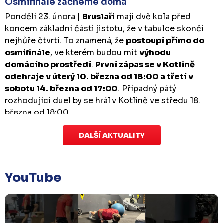
Osmifinále začneme doma
Pondělí 23. února |
Bruslaři
mají dvě kola před
koncem základní části jistotu, že v tabulce skončí
nejhůře čtvrtí. To znamená, že
postoupí přímo do
osmifinále
, ve kterém budou mít
výhodu
domácího prostředí
.
První zápas se v Kotlině
odehraje v úterý 10. března od 18:00 a třetí v
sobotu 14. března od 17:00
. Případný pátý
rozhodující duel by se hrál v Kotlině ve středu 18.
března od 18:00.
DALŠÍ AKTUALITY
Zápas dorostu je odložen
Čtvrtek 29. ledna |
Utkání dorostu v Šumperku,
které se mělo odehrát v pátek 30. ledna ve 14:15,
je
YouTube
odloženo!
Odehraje se v náhradním termínu, o
kterém se bude jednat.