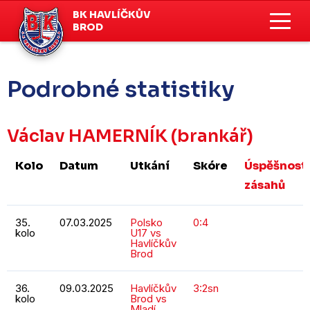
BK HAVLÍČKŮV
BROD
Podrobné statistiky
Václav HAMERNÍK
(brankář)
Kolo
Datum
Utkání
Skóre
Úspěšnost
zásahů
35.
07.03.2025
Polsko
0:4
kolo
U17 vs
Havlíčkův
Brod
36.
09.03.2025
Havlíčkův
3:2sn
kolo
Brod vs
Mladí