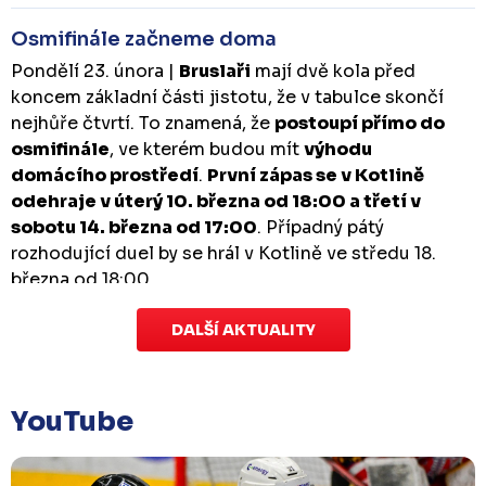
Osmifinále začneme doma
Pondělí 23. února |
Bruslaři
mají dvě kola před
koncem základní části jistotu, že v tabulce skončí
nejhůře čtvrtí. To znamená, že
postoupí přímo do
osmifinále
, ve kterém budou mít
výhodu
domácího prostředí
.
První zápas se v Kotlině
odehraje v úterý 10. března od 18:00 a třetí v
sobotu 14. března od 17:00
. Případný pátý
rozhodující duel by se hrál v Kotlině ve středu 18.
března od 18:00.
DALŠÍ AKTUALITY
Zápas dorostu je odložen
Čtvrtek 29. ledna |
Utkání dorostu v Šumperku,
které se mělo odehrát v pátek 30. ledna ve 14:15,
je
YouTube
odloženo!
Odehraje se v náhradním termínu, o
kterém se bude jednat.