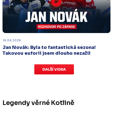
Úterý 18. listopadu |
Utkání 15. kola proti Ústí nad
Labem
, které se mělo původně odehrát 15.
listopadu, bylo z důvodu marodky Slovanu
odloženo
. Kluby se domluvily na náhradním
termínu, Bruslaři se s Ústím nad Labem utkají doma
v Kotlině ve středu 26. listopadu od 18:00
.
16.04.2026
Jan Novák: Byla to fantastická sezona!
Takovou euforii jsem dlouho nezažil
DALŠÍ VIDEA
Legendy věrné Kotlině