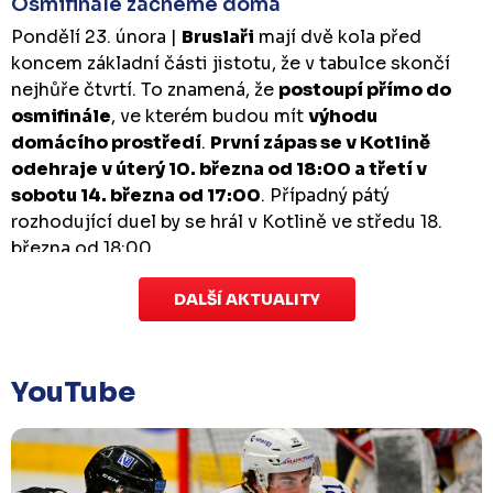
Osmifinále začneme doma
Pondělí 23. února |
Bruslaři
mají dvě kola před
koncem základní části jistotu, že v tabulce skončí
nejhůře čtvrtí. To znamená, že
postoupí přímo do
osmifinále
, ve kterém budou mít
výhodu
domácího prostředí
.
První zápas se v Kotlině
odehraje v úterý 10. března od 18:00 a třetí v
sobotu 14. března od 17:00
. Případný pátý
rozhodující duel by se hrál v Kotlině ve středu 18.
března od 18:00.
DALŠÍ AKTUALITY
Zápas dorostu je odložen
Čtvrtek 29. ledna |
Utkání dorostu v Šumperku,
které se mělo odehrát v pátek 30. ledna ve 14:15,
je
YouTube
odloženo!
Odehraje se v náhradním termínu, o
kterém se bude jednat.