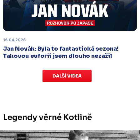
Labem
, které se mělo původně odehrát 15.
listopadu, bylo z důvodu marodky Slovanu
odloženo
. Kluby se domluvily na náhradním
termínu, Bruslaři se s Ústím nad Labem utkají doma
v Kotlině ve středu 26. listopadu od 18:00
.
16.04.2026
Jan Novák: Byla to fantastická sezona!
Takovou euforii jsem dlouho nezažil
DALŠÍ VIDEA
Legendy věrné Kotlině