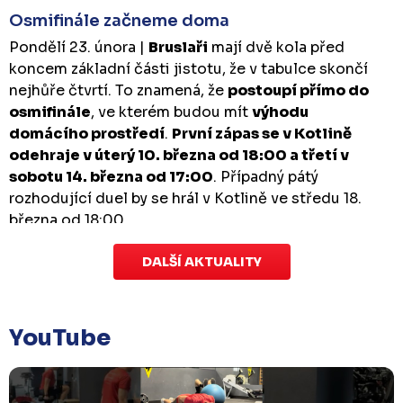
Osmifinále začneme doma
Pondělí 23. února |
Bruslaři
mají dvě kola před
koncem základní části jistotu, že v tabulce skončí
nejhůře čtvrtí. To znamená, že
postoupí přímo do
osmifinále
, ve kterém budou mít
výhodu
domácího prostředí
.
První zápas se v Kotlině
odehraje v úterý 10. března od 18:00 a třetí v
sobotu 14. března od 17:00
. Případný pátý
rozhodující duel by se hrál v Kotlině ve středu 18.
března od 18:00.
DALŠÍ AKTUALITY
Zápas dorostu je odložen
Čtvrtek 29. ledna |
Utkání dorostu v Šumperku,
které se mělo odehrát v pátek 30. ledna ve 14:15,
je
YouTube
odloženo!
Odehraje se v náhradním termínu, o
kterém se bude jednat.