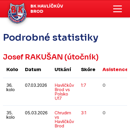
BK HAVLÍČKŮV
BROD
Podrobné statistiky
Josef RAKUŠAN
(útočník)
Kolo
Datum
Utkání
Skóre
Asistence
36.
07.03.2026
Havlíčkův
1:7
0
kolo
Brod vs
Polsko
U17
35.
05.03.2026
Chrudim
3:1
0
kolo
vs
Havlíčkův
Brod