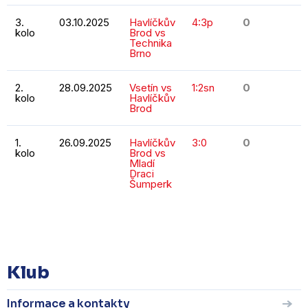
3.
03.10.2025
Havlíčkův
4:3p
0
kolo
Brod vs
Technika
Brno
2.
28.09.2025
Vsetín vs
1:2sn
0
kolo
Havlíčkův
Brod
1.
26.09.2025
Havlíčkův
3:0
0
kolo
Brod vs
Mladí
Draci
Šumperk
KOMPLETNÍ STATISTIKY
Klub
Informace a kontakty