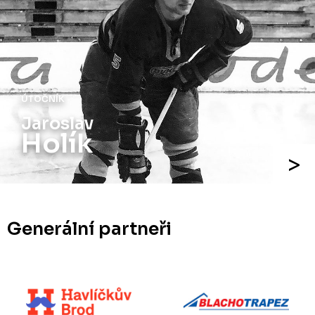
ÚTOČNÍK
Jiří
Holík
Generální partneři