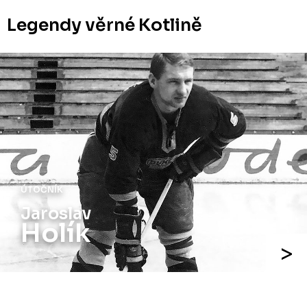
Legendy věrné Kotlině
ÚTOČNÍK
Jaroslav
Holík