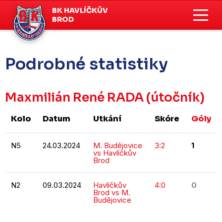
BK HAVLÍČKŮV
BROD
Podrobné statistiky
Maxmilián René RADA
(útočník)
Kolo
Datum
Utkání
Skóre
Góly
N5
24.03.2024
M. Budějovice
3:2
1
vs Havlíčkův
Brod
N2
09.03.2024
Havlíčkův
4:0
0
Brod vs M.
Budějovice