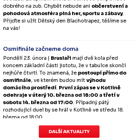
dobrého na zub. Chybět nebude ani
občerstvení a
pohodová atmosféra plná her, sportu a zábavy
.
Přijďte si užít Dětský den Blachotrapez, těšíme se
na vás!
Osmifinále začneme doma
Pondělí 23. února |
Bruslaři
mají dvě kola před
koncem základní části jistotu, že v tabulce skončí
nejhůře čtvrtí. To znamená, že
postoupí přímo do
osmifinále
, ve kterém budou mít
výhodu
domácího prostředí
.
První zápas se v Kotlině
odehraje v úterý 10. března od 18:00 a třetí v
sobotu 14. března od 17:00
. Případný pátý
rozhodující duel by se hrál v Kotlině ve středu 18.
března od 18:00.
DALŠÍ AKTUALITY