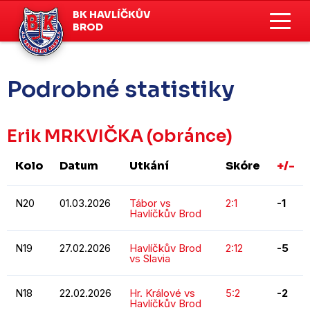
BK HAVLÍČKŮV
BROD
Podrobné statistiky
Erik MRKVIČKA
(obránce)
Kolo
Datum
Utkání
Skóre
+/-
N20
01.03.2026
Tábor vs
2:1
-1
Havlíčkův Brod
N19
27.02.2026
Havlíčkův Brod
2:12
-5
vs Slavia
N18
22.02.2026
Hr. Králové vs
5:2
-2
Havlíčkův Brod