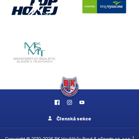
Členská sekce
Copyright © 2010-2026 BK Havlíčkův Brod &
eSports.cz, s.r.o.
|