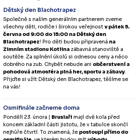
Dětský den Blachotrapez
Společně s naším generálním partnerem zveme
všechny děti, rodiče i širokou veřejnost
v pátek 5.
června od 9:00 do 15:00 na Dětský den
Blachotrapez
! Pro děti budou připravená
na
Zimním stadionu Kotlina
zábavná stanoviště a
soutěže. Za splnění úkolů si odnesou ceny a něco
dobrého na zub. Chybět nebude ani
občerstvení a
pohodová atmosféra plná her, sportu a zábavy
.
Přijďte si užít Dětský den Blachotrapez, těšíme se
na vás!
Osmifinále začneme doma
Pondělí 23. února |
Bruslaři
mají dvě kola před
koncem základní části jistotu, že v tabulce skončí
nejhůře čtvrtí. To znamená, že
postoupí přímo do
osmifinále
, ve kterém budou mít
výhodu