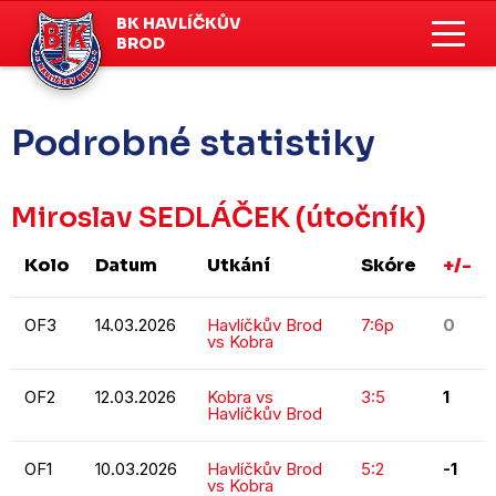
BK HAVLÍČKŮV
BROD
Podrobné statistiky
Miroslav SEDLÁČEK
(útočník)
Kolo
Datum
Utkání
Skóre
+/-
OF3
14.03.2026
Havlíčkův Brod
7:6p
0
vs Kobra
OF2
12.03.2026
Kobra vs
3:5
1
Havlíčkův Brod
OF1
10.03.2026
Havlíčkův Brod
5:2
-1
vs Kobra