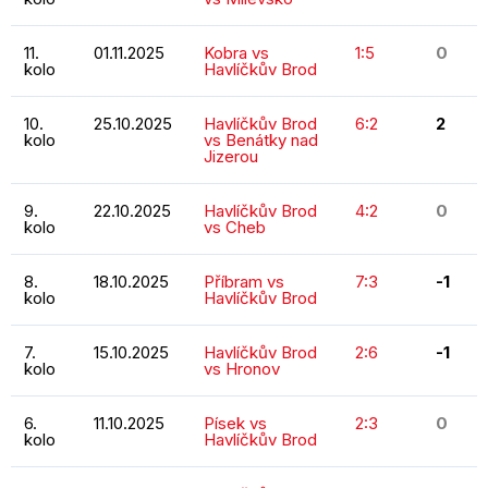
11.
01.11.2025
Kobra vs
1:5
0
kolo
Havlíčkův Brod
10.
25.10.2025
Havlíčkův Brod
6:2
2
kolo
vs Benátky nad
Jizerou
9.
22.10.2025
Havlíčkův Brod
4:2
0
kolo
vs Cheb
8.
18.10.2025
Příbram vs
7:3
-1
kolo
Havlíčkův Brod
7.
15.10.2025
Havlíčkův Brod
2:6
-1
kolo
vs Hronov
6.
11.10.2025
Písek vs
2:3
0
kolo
Havlíčkův Brod