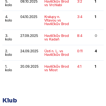
5.
08.10.2025
Havlíčkův Brod
3:2
1
kolo
vs Vrchlabí
4.
04.10.2025
Kralupy n.
3:4
1
kolo
Vltavou vs
Havlíčkův Brod
3.
27.09.2025
Havlíčkův Brod
8:4
0
kolo
vs Kadaň
2.
24.09.2025
Ústí n. L. vs
0:11
4
kolo
Havlíčkův Brod
1.
20.09.2025
Havlíčkův Brod
4:1
1
kolo
vs Most
KOMPLETNÍ STATISTIKY
Klub