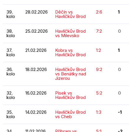
39.
28.02.2026
Děčín vs
2:6
1
kolo
Havlíčkův Brod
38.
25.02.2026
Havlíčkův Brod
7:2
0
kolo
vs Milevsko
37.
21.02.2026
Kobra vs
1:2
1
kolo
Havlíčkův Brod
36.
18.02.2026
Havlíčkův Brod
9:2
0
kolo
vs Benátky nad
Jizerou
32.
16.02.2026
Písek vs
5:2
0
kolo
Havlíčkův Brod
35.
14.02.2026
Havlíčkův Brod
1:3
-1
kolo
vs Cheb
34.
11.02.2026
Příbram vs
5:1
-2