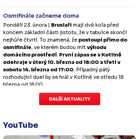
Osmifinále začneme doma
Pondělí 23. února |
Bruslaři
mají dvě kola před
koncem základní části jistotu, že v tabulce skončí
nejhůře čtvrtí. To znamená, že
postoupí přímo do
osmifinále
, ve kterém budou mít
výhodu
domácího prostředí
.
První zápas se v Kotlině
odehraje v úterý 10. března od 18:00 a třetí v
sobotu 14. března od 17:00
. Případný pátý
rozhodující duel by se hrál v Kotlině ve středu 18.
března od 18:00.
DALŠÍ AKTUALITY
Zápas dorostu je odložen
Čtvrtek 29. ledna |
Utkání dorostu v Šumperku,
které se mělo odehrát v pátek 30. ledna ve 14:15,
je
YouTube
odloženo!
Odehraje se v náhradním termínu, o
kterém se bude jednat.