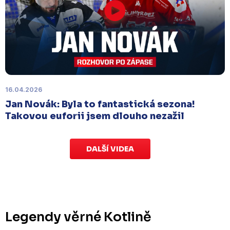
Úterý 18. listopadu |
Utkání 15. kola proti Ústí nad
Labem
, které se mělo původně odehrát 15.
listopadu, bylo z důvodu marodky Slovanu
odloženo
. Kluby se domluvily na náhradním
termínu, Bruslaři se s Ústím nad Labem utkají doma
v Kotlině ve středu 26. listopadu od 18:00
.
16.04.2026
Jan Novák: Byla to fantastická sezona!
Takovou euforii jsem dlouho nezažil
DALŠÍ VIDEA
Legendy věrné Kotlině