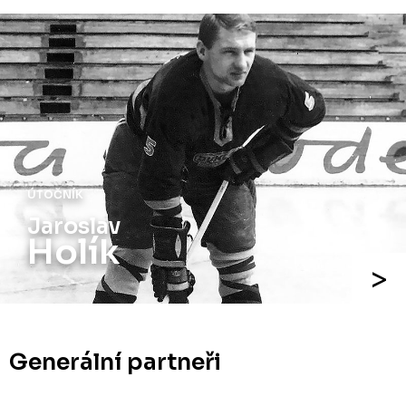
ÚTOČNÍK
Jiří
Holík
Generální partneři