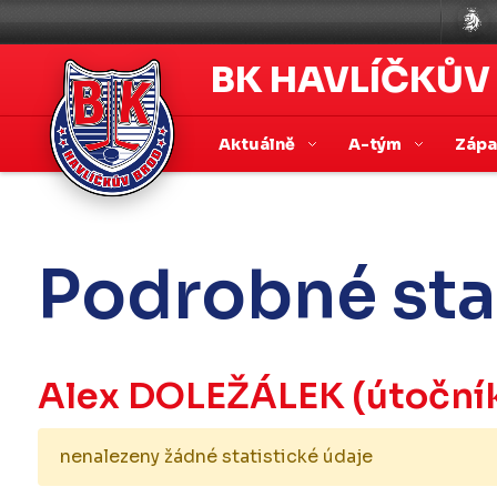
BK HAVLÍČKŮV
Aktuálně
A-tým
Záp
Podrobné sta
Alex DOLEŽÁLEK
(útoční
nenalezeny žádné statistické údaje