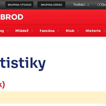
 BROD
asy
Mládež
Fanzóna
Klub
Historie
tistiky
k)