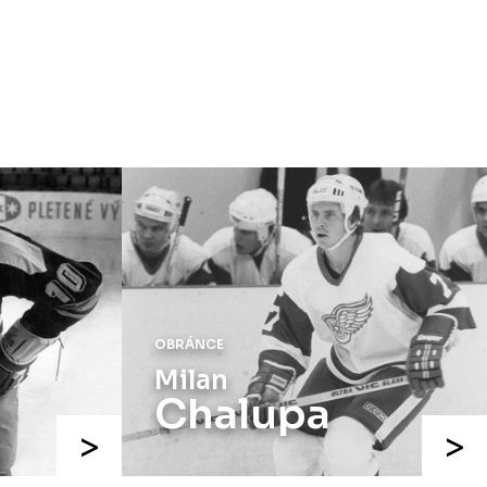
speciálních dresů končí v neděli 11.
ledna ve 20:00
.
Náhradní termín 15. kola
Úterý 18. listopadu |
Utkání 15. kola
proti Ústí nad Labem
, které se mělo
původně odehrát 15. listopadu, bylo z
důvodu marodky Slovanu
odloženo
.
Kluby se domluvily na náhradním
termínu, Bruslaři se s Ústím nad
Labem utkají doma
v Kotlině ve
středu 26. listopadu od 18:00
.
OBRÁNCE
Milan
Chalupa