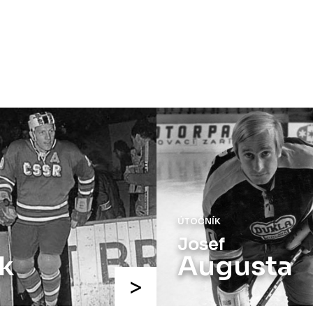
ÚTOČNÍK
Josef
k
Augusta