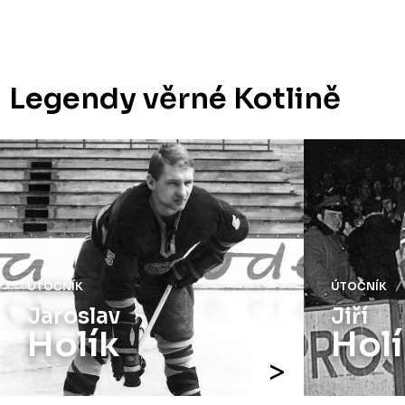
Legendy věrné Kotlině
ÚTOČNÍK
ÚTOČNÍK
Jaroslav
Jiří
Holík
Holí