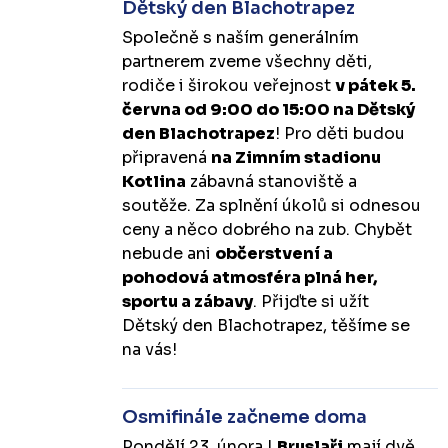
Dětský den Blachotrapez
Společně s naším generálním
partnerem zveme všechny děti,
rodiče i širokou veřejnost
v pátek 5.
června od 9:00 do 15:00 na Dětský
den Blachotrapez
! Pro děti budou
připravená
na Zimním stadionu
Kotlina
zábavná stanoviště a
soutěže. Za splnění úkolů si odnesou
ceny a něco dobrého na zub. Chybět
nebude ani
občerstvení a
pohodová atmosféra plná her,
sportu a zábavy
. Přijďte si užít
Dětský den Blachotrapez, těšíme se
na vás!
Osmifinále začneme doma
Pondělí 23. února |
Bruslaři
mají dvě