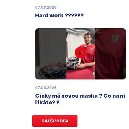
termínu, o kterém se bude jednat.
07.08.2026
Hard work ??????
Náhradní termín 32. kola
Úterý 27. ledna |
Utkání 32. kola v
Písku
, které se mělo původně
odehrát 31. ledna, bylo z důvodu
marodky Králů
odloženo
. Kluby se
domluvily na náhradním termínu,
Bruslaři se s Pískem utkají venku
v
pondělí 16. února od 18:00
.
07.08.2026
Charitativní aukce
Cinky má novou masku ? Co na ni
Sobota 3. ledna | Vydražte si na
říkáte? ?
serveru
sportovniaukce.cz
dres
svého oblíbeného hráče a
přispějte
na pomoc předčasně narozeným
DALŠÍ VIDEA
dětem
.
Charitativní aukce