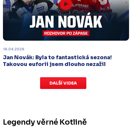
Úterý 18. listopadu |
Utkání 15. kola proti Ústí nad
Labem
, které se mělo původně odehrát 15.
listopadu, bylo z důvodu marodky Slovanu
odloženo
. Kluby se domluvily na náhradním
termínu, Bruslaři se s Ústím nad Labem utkají doma
v Kotlině ve středu 26. listopadu od 18:00
.
16.04.2026
Jan Novák: Byla to fantastická sezona!
Takovou euforii jsem dlouho nezažil
DALŠÍ VIDEA
Legendy věrné Kotlině