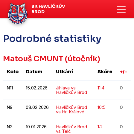
BK HAVLÍČKŮV
BROD
Podrobné statistiky
Matouš CMUNT
(útočník)
Kolo
Datum
Utkání
Skóre
+/-
N11
15.02.2026
Jihlava vs
11:4
0
Havlíčkův Brod
N9
08.02.2026
Havlíčkův Brod
10:5
0
vs Hr. Králové
N3
10.01.2026
Havlíčkův Brod
1:2
0
vs Telč