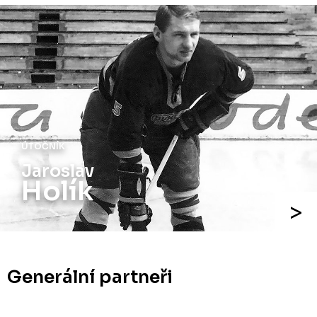
ÚTOČNÍK
Jaroslav
Holík
Generální partneři