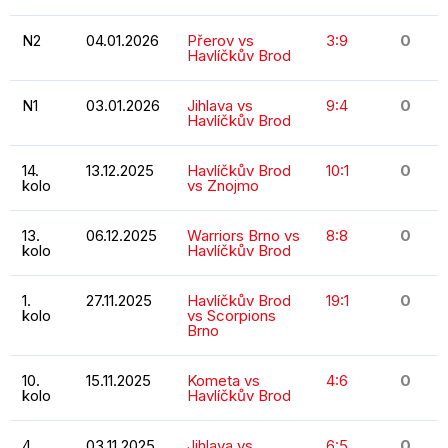
N2
04.01.2026
Přerov vs
3:9
0
Havlíčkův Brod
N1
03.01.2026
Jihlava vs
9:4
0
Havlíčkův Brod
14.
13.12.2025
Havlíčkův Brod
10:1
0
kolo
vs Znojmo
13.
06.12.2025
Warriors Brno vs
8:8
0
kolo
Havlíčkův Brod
1.
27.11.2025
Havlíčkův Brod
19:1
0
kolo
vs Scorpions
Brno
10.
15.11.2025
Kometa vs
4:6
0
kolo
Havlíčkův Brod
4.
03.11.2025
Jihlava vs
6:5
0