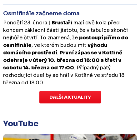
Osmifinále začneme doma
Pondělí 23. února |
Bruslaři
mají dvě kola před
koncem základní části jistotu, že v tabulce skončí
nejhůře čtvrtí. To znamená, že
postoupí přímo do
osmifinále
, ve kterém budou mít
výhodu
domácího prostředí
.
První zápas se v Kotlině
odehraje v úterý 10. března od 18:00 a třetí v
sobotu 14. března od 17:00
. Případný pátý
rozhodující duel by se hrál v Kotlině ve středu 18.
března od 18:00.
DALŠÍ AKTUALITY
Zápas dorostu je odložen
Čtvrtek 29. ledna |
Utkání dorostu v Šumperku,
které se mělo odehrát v pátek 30. ledna ve 14:15,
je
YouTube
odloženo!
Odehraje se v náhradním termínu, o
kterém se bude jednat.