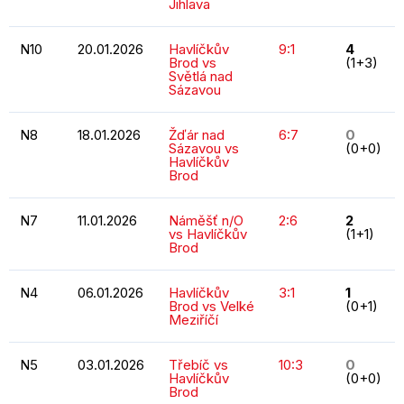
Jihlava
N10
20.01.2026
Havlíčkův
9:1
4
Brod vs
(1+3)
Světlá nad
Sázavou
N8
18.01.2026
Žďár nad
6:7
0
Sázavou vs
(0+0)
Havlíčkův
Brod
N7
11.01.2026
Náměšť n/O
2:6
2
vs Havlíčkův
(1+1)
Brod
N4
06.01.2026
Havlíčkův
3:1
1
Brod vs Velké
(0+1)
Meziříčí
N5
03.01.2026
Třebíč vs
10:3
0
Havlíčkův
(0+0)
Brod