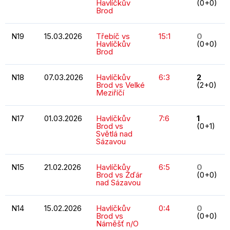
Havlíčkův
(0+0)
Brod
N19
15.03.2026
Třebíč vs
15:1
0
Havlíčkův
(0+0)
Brod
N18
07.03.2026
Havlíčkův
6:3
2
Brod vs Velké
(2+0)
Meziříčí
N17
01.03.2026
Havlíčkův
7:6
1
Brod vs
(0+1)
Světlá nad
Sázavou
N15
21.02.2026
Havlíčkův
6:5
0
Brod vs Žďár
(0+0)
nad Sázavou
N14
15.02.2026
Havlíčkův
0:4
0
Brod vs
(0+0)
Náměšť n/O