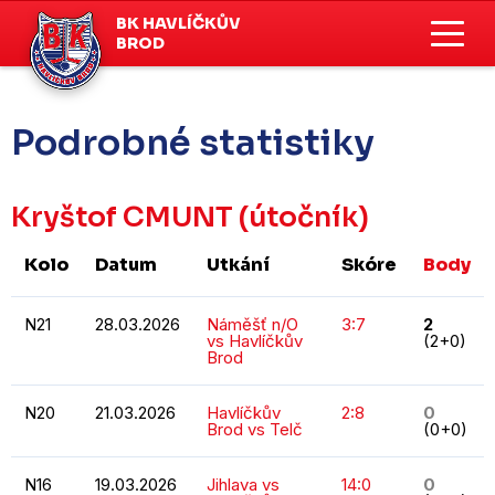
BK HAVLÍČKŮV
BROD
Podrobné statistiky
Kryštof CMUNT
(útočník)
Kolo
Datum
Utkání
Skóre
Body
N21
28.03.2026
Náměšť n/O
3:7
2
vs Havlíčkův
(2+0)
Brod
N20
21.03.2026
Havlíčkův
2:8
0
Brod vs Telč
(0+0)
N16
19.03.2026
Jihlava vs
14:0
0