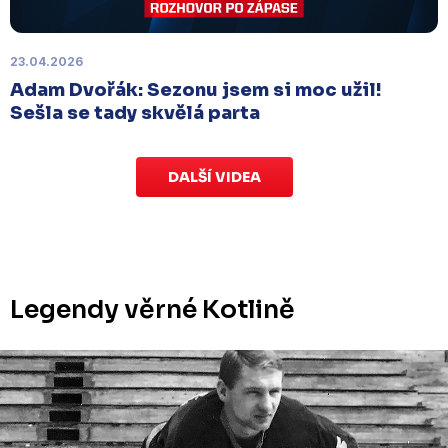
odloženo
. Kluby se domluvily na náhradním
termínu, Bruslaři se s Ústím nad Labem utkají doma
v Kotlině ve středu 26. listopadu od 18:00
.
23.04.2026
Adam Dvořák: Sezonu jsem si moc užil!
Sešla se tady skvělá parta
DALŠÍ VIDEA
Legendy věrné Kotlině