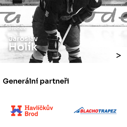
ÚTOČNÍK
Jiří
Holík
Generální partneři