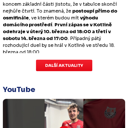
koncem základní části jistotu, že v tabulce skončí
nejhůře čtvrtí. To znamená, že
postoupí přímo do
osmifinále
, ve kterém budou mít
výhodu
domácího prostředí
.
První zápas se v Kotlině
odehraje v úterý 10. března od 18:00 a třetí v
sobotu 14. března od 17:00
. Případný pátý
rozhodující duel by se hrál v Kotlině ve středu 18.
března od 18:00.
DALŠÍ AKTUALITY
Zápas dorostu je odložen
Čtvrtek 29. ledna |
Utkání dorostu v Šumperku,
které se mělo odehrát v pátek 30. ledna ve 14:15,
je
YouTube
odloženo!
Odehraje se v náhradním termínu, o
kterém se bude jednat.
Náhradní termín 32. kola