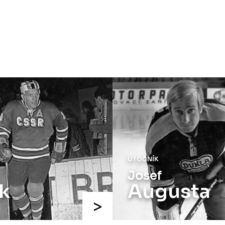
ÚTOČNÍK
Josef
k
Augusta