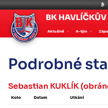
BK HAVLÍČKŮV
Aktuálně
A-tým
Záp
Podrobné sta
Sebastian KUKLÍK
(obrán
Kolo
Datum
Utkání