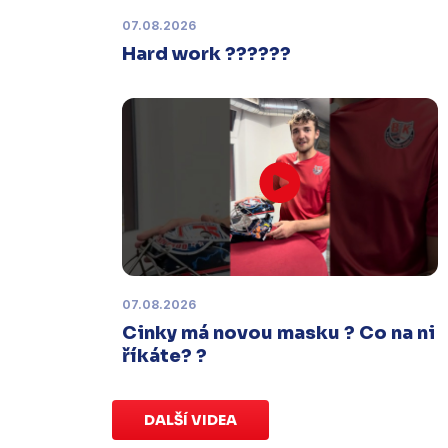
termínu, o kterém se bude jednat.
07.08.2026
Hard work ??????
Náhradní termín 32. kola
Úterý 27. ledna |
Utkání 32. kola v
Písku
, které se mělo původně
odehrát 31. ledna, bylo z důvodu
marodky Králů
odloženo
. Kluby se
domluvily na náhradním termínu,
Bruslaři se s Pískem utkají venku
v
pondělí 16. února od 18:00
.
07.08.2026
Charitativní aukce
Cinky má novou masku ? Co na ni
Sobota 3. ledna | Vydražte si na
říkáte? ?
serveru
sportovniaukce.cz
dres
svého oblíbeného hráče a
přispějte
na pomoc předčasně narozeným
DALŠÍ VIDEA
dětem
.
Charitativní aukce