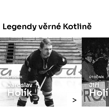
Legendy věrné Kotlině
ÚTOČNÍK
ÚTOČNÍK
Jaroslav
Jiří
Holík
Holí