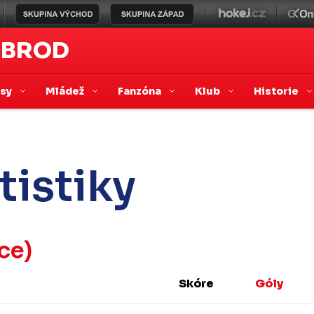
 BROD
asy
Mládež
Fanzóna
Klub
Historie
tistiky
ce)
Skóre
Góly