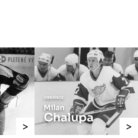
speciálních dresů končí v neděli 11.
ledna ve 20:00
.
Náhradní termín 15. kola
Úterý 18. listopadu |
Utkání 15. kola
proti Ústí nad Labem
, které se mělo
původně odehrát 15. listopadu, bylo z
důvodu marodky Slovanu
odloženo
.
Kluby se domluvily na náhradním
termínu, Bruslaři se s Ústím nad
Labem utkají doma
v Kotlině ve
středu 26. listopadu od 18:00
.
OBRÁNCE
Milan
Chalupa