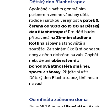
Dětský den Blachotrapez
Společně s naším generálním
partnerem zveme všechny děti,
rodiče i širokou veřejnost
v pátek 5.
června od 9:00 do 15:00 na Dětský
den Blachotrapez
! Pro děti budou
připravená
na Zimním stadionu
Kotlina
zábavná stanoviště a
soutěže. Za splnění úkolů si odnesou
ceny a něco dobrého na zub. Chybět
nebude ani
občerstvení a
pohodová atmosféra plná her,
sportu a zábavy
. Přijďte si užít
Dětský den Blachotrapez, těšíme se
na vás!
Osmifinále začneme doma
Pondělí 23. února |
Bruslaři
mají dvě