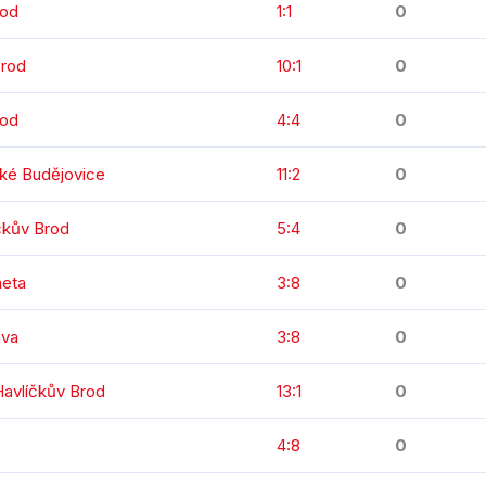
rod
1:1
0
Brod
10:1
0
rod
4:4
0
ké Budějovice
11:2
0
čkův Brod
5:4
0
meta
3:8
0
ava
3:8
0
avlíčkův Brod
13:1
0
č
4:8
0