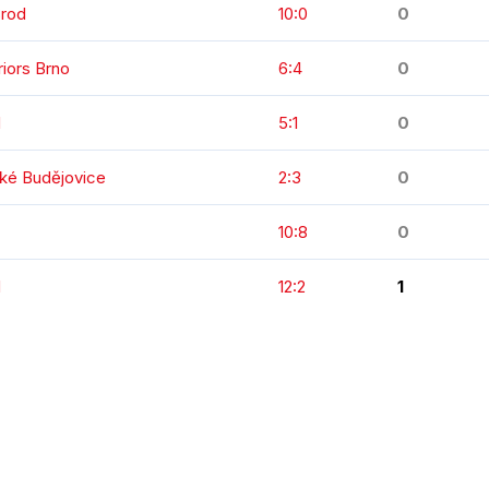
Brod
10:0
0
iors Brno
6:4
0
d
5:1
0
ké Budějovice
2:3
0
č
10:8
0
d
12:2
1
KOMPLETNÍ STATISTIKY