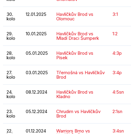
30.
12.01.2025
Havlíčkův Brod vs
3:1
kolo
Olomouc
29.
10.01.2025
Havlíčkův Brod vs
1:2
kolo
Mladí Draci Šumperk
28.
05.01.2025
Havlíčkův Brod vs
4:3p
kolo
Písek
27.
03.01.2025
Třemošná vs Havlíčkův
3:4p
kolo
Brod
24.
08.12.2024
Havlíčkův Brod vs
4:5sn
kolo
Kladno
23.
05.12.2024
Chrudim vs Havlíčkův
2:1sn
kolo
Brod
22.
01.12.2024
Warriors Brno vs
3:4sn