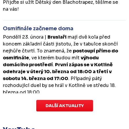
Přijďte si užít Dětský den Blachotrapez, těšíme se
na vás!
Osmifinále začneme doma
Pondělí 23. února |
Bruslaři
mají dvě kola před
koncem základní části jistotu, že v tabulce skončí
nejhůře čtvrtí. To znamená, že
postoupí přímo do
osmifinále
, ve kterém budou mít
výhodu
domácího prostředí
.
První zápas se v Kotlině
odehraje v úterý 10. března od 18:00 a třetí v
sobotu 14. března od 17:00
. Případný pátý
rozhodující duel by se hrál v Kotlině ve středu 18.
března od 18:00.
DALŠÍ AKTUALITY
Zápas dorostu je odložen
Čtvrtek 29. ledna |
Utkání dorostu v Šumperku,
které se mělo odehrát v pátek 30. ledna ve 14:15,
je