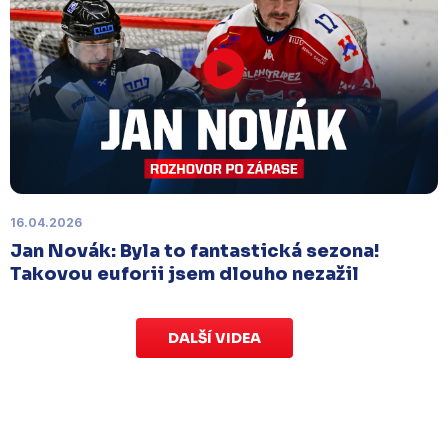
Náhradní termín 15. kola
Úterý 18. listopadu |
Utkání 15. kola proti Ústí nad
Labem
, které se mělo původně odehrát 15.
listopadu, bylo z důvodu marodky Slovanu
odloženo
. Kluby se domluvily na náhradním
termínu, Bruslaři se s Ústím nad Labem utkají doma
v Kotlině ve středu 26. listopadu od 18:00
.
16.04.2026
Jan Novák: Byla to fantastická sezona!
Takovou euforii jsem dlouho nezažil
DALŠÍ VIDEA