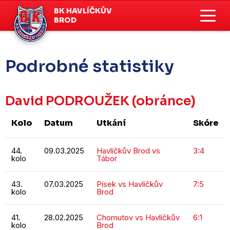
BK HAVLÍČKŮV
BROD
Podrobné statistiky
David PODROUŽEK
(obránce)
Kolo
Datum
Utkání
Skóre
44.
09.03.2025
Havlíčkův Brod vs
3:4
kolo
Tábor
43.
07.03.2025
Písek vs Havlíčkův
7:5
kolo
Brod
41.
28.02.2025
Chomutov vs Havlíčkův
6:1
kolo
Brod