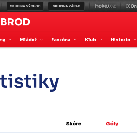
 BROD
asy
Mládež
Fanzóna
Klub
Historie
tistiky
Skóre
Góly