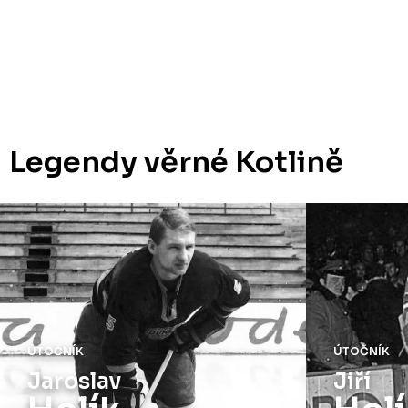
Legendy věrné Kotlině
ÚTOČNÍK
ÚTOČNÍK
Jaroslav
Jiří