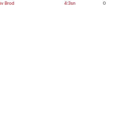
ův Brod
4:3sn
0
KOMPLETNÍ STATISTIKY