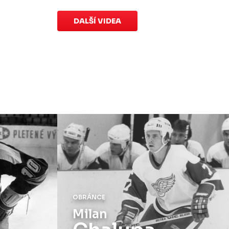
speciálních dresů končí v neděli 11.
ledna ve 20:00
.
DALŠÍ VIDEA
Náhradní termín 15. kola
Úterý 18. listopadu |
Utkání 15. kola
proti Ústí nad Labem
, které se mělo
původně odehrát 15. listopadu, bylo z
důvodu marodky Slovanu
odloženo
.
Kluby se domluvily na náhradním
termínu, Bruslaři se s Ústím nad
Labem utkají doma
v Kotlině ve
středu 26. listopadu od 18:00
.
OBRÁNCE
Milan