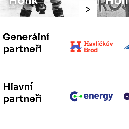
Holík
Holí
Generální
partneři
Hlavní
partneři