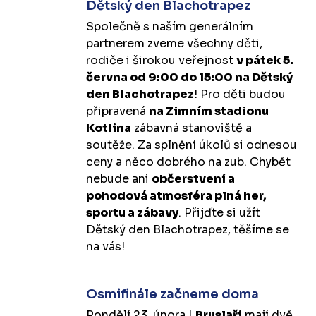
Dětský den Blachotrapez
Společně s naším generálním
partnerem zveme všechny děti,
rodiče i širokou veřejnost
v pátek 5.
června od 9:00 do 15:00 na Dětský
den Blachotrapez
! Pro děti budou
připravená
na Zimním stadionu
Kotlina
zábavná stanoviště a
soutěže. Za splnění úkolů si odnesou
ceny a něco dobrého na zub. Chybět
nebude ani
občerstvení a
pohodová atmosféra plná her,
sportu a zábavy
. Přijďte si užít
Dětský den Blachotrapez, těšíme se
na vás!
Osmifinále začneme doma
Pondělí 23. února |
Bruslaři
mají dvě