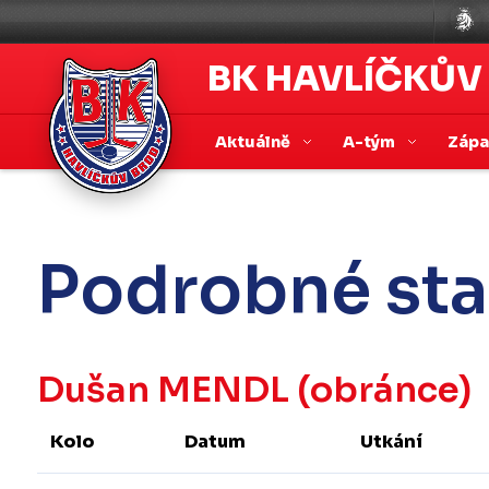
BK HAVLÍČKŮV
Aktuálně
A-tým
Záp
Podrobné sta
Dušan MENDL
(obránce)
Kolo
Datum
Utkání