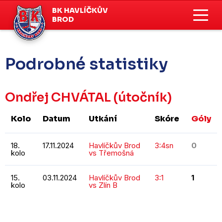
BK HAVLÍČKŮV
BROD
Podrobné statistiky
Ondřej CHVÁTAL
(útočník)
Kolo
Datum
Utkání
Skóre
Góly
18.
17.11.2024
Havlíčkův Brod
3:4sn
0
kolo
vs Třemošná
15.
03.11.2024
Havlíčkův Brod
3:1
1
kolo
vs Zlín B
KOMPLETNÍ STATISTIKY