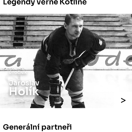
Legendy věrné Kotlině
ÚTOČNÍK
Jaroslav
Holík
Generální partneři