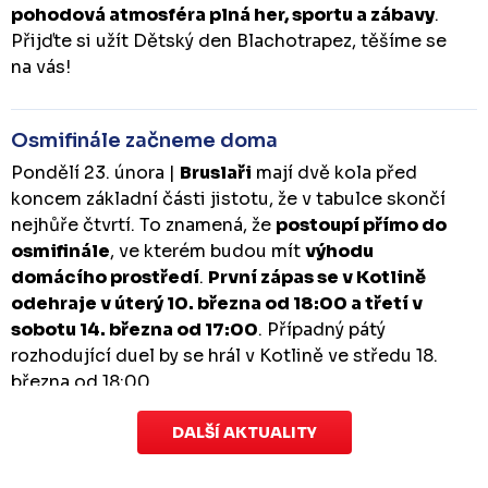
pohodová atmosféra plná her, sportu a zábavy
.
Přijďte si užít Dětský den Blachotrapez, těšíme se
na vás!
Osmifinále začneme doma
Pondělí 23. února |
Bruslaři
mají dvě kola před
koncem základní části jistotu, že v tabulce skončí
nejhůře čtvrtí. To znamená, že
postoupí přímo do
osmifinále
, ve kterém budou mít
výhodu
domácího prostředí
.
První zápas se v Kotlině
odehraje v úterý 10. března od 18:00 a třetí v
sobotu 14. března od 17:00
. Případný pátý
rozhodující duel by se hrál v Kotlině ve středu 18.
března od 18:00.
DALŠÍ AKTUALITY
Zápas dorostu je odložen
Čtvrtek 29. ledna |
Utkání dorostu v Šumperku,