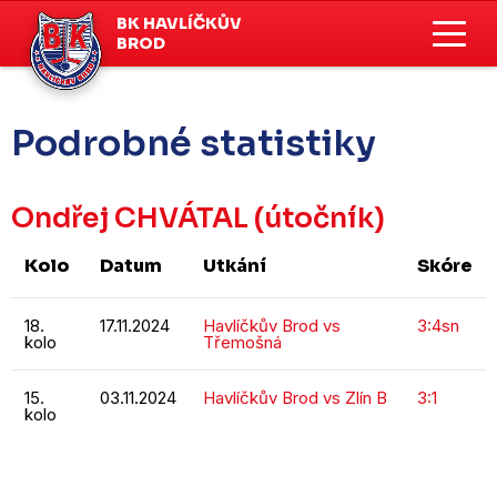
BK HAVLÍČKŮV
BROD
Podrobné statistiky
Ondřej CHVÁTAL
(útočník)
Kolo
Datum
Utkání
Skóre
18.
17.11.2024
Havlíčkův Brod vs
3:4sn
kolo
Třemošná
15.
03.11.2024
Havlíčkův Brod vs Zlín B
3:1
kolo
KOMPLETNÍ STATISTIKY