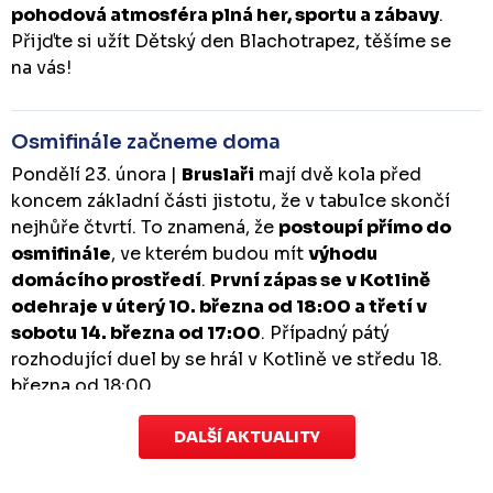
pohodová atmosféra plná her, sportu a zábavy
.
Přijďte si užít Dětský den Blachotrapez, těšíme se
na vás!
Osmifinále začneme doma
Pondělí 23. února |
Bruslaři
mají dvě kola před
koncem základní části jistotu, že v tabulce skončí
nejhůře čtvrtí. To znamená, že
postoupí přímo do
osmifinále
, ve kterém budou mít
výhodu
domácího prostředí
.
První zápas se v Kotlině
odehraje v úterý 10. března od 18:00 a třetí v
sobotu 14. března od 17:00
. Případný pátý
rozhodující duel by se hrál v Kotlině ve středu 18.
března od 18:00.
DALŠÍ AKTUALITY
Zápas dorostu je odložen
Čtvrtek 29. ledna |
Utkání dorostu v Šumperku,