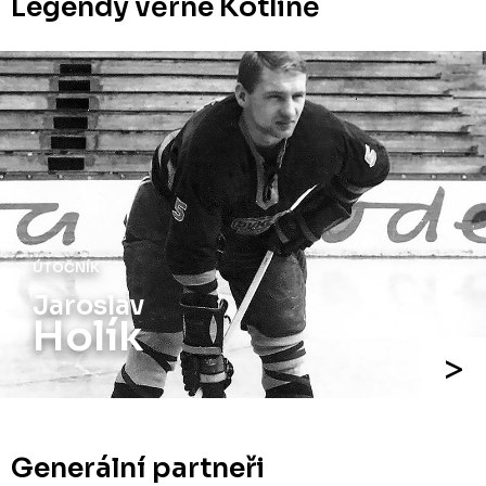
Legendy věrné Kotlině
ÚTOČNÍK
Jaroslav
Holík
Generální partneři