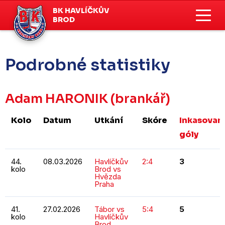
BK HAVLÍČKŮV
BROD
Podrobné statistiky
Adam HARONIK
(brankář)
Kolo
Datum
Utkání
Skóre
Inkasovan
góly
44.
08.03.2026
Havlíčkův
2:4
3
kolo
Brod vs
Hvězda
Praha
41.
27.02.2026
Tábor vs
5:4
5
kolo
Havlíčkův
Brod