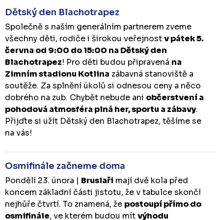
Dětský den Blachotrapez
Společně s naším generálním partnerem zveme
všechny děti, rodiče i širokou veřejnost
v pátek 5.
června od 9:00 do 15:00 na Dětský den
Blachotrapez
! Pro děti budou připravená
na
Zimním stadionu Kotlina
zábavná stanoviště a
soutěže. Za splnění úkolů si odnesou ceny a něco
dobrého na zub. Chybět nebude ani
občerstvení a
pohodová atmosféra plná her, sportu a zábavy
.
Přijďte si užít Dětský den Blachotrapez, těšíme se
na vás!
Osmifinále začneme doma
Pondělí 23. února |
Bruslaři
mají dvě kola před
koncem základní části jistotu, že v tabulce skončí
nejhůře čtvrtí. To znamená, že
postoupí přímo do
osmifinále
, ve kterém budou mít
výhodu