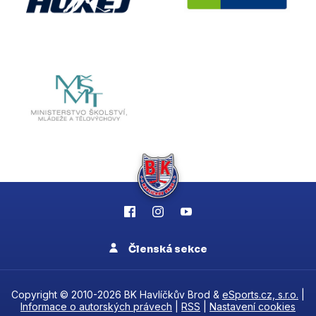
Členská sekce
Copyright © 2010-2026 BK Havlíčkův Brod &
eSports.cz, s.r.o.
|
Informace o autorských právech
|
RSS
|
Nastavení cookies