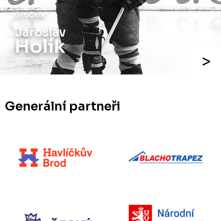
ÚTOČNÍK
Jaroslav
Holík
Generální partneři