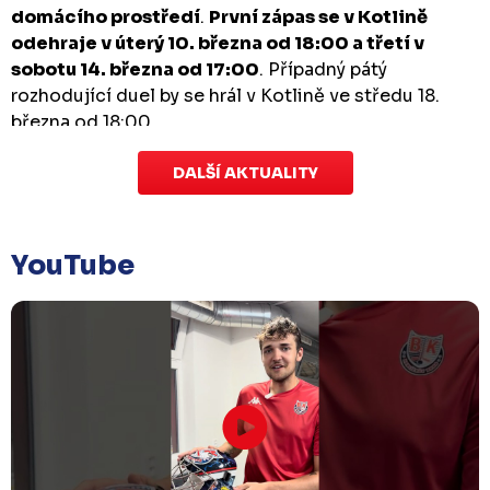
domácího prostředí
.
První zápas se v Kotlině
odehraje v úterý 10. března od 18:00 a třetí v
sobotu 14. března od 17:00
. Případný pátý
rozhodující duel by se hrál v Kotlině ve středu 18.
března od 18:00.
DALŠÍ AKTUALITY
Zápas dorostu je odložen
Čtvrtek 29. ledna |
Utkání dorostu v Šumperku,
které se mělo odehrát v pátek 30. ledna ve 14:15,
je
YouTube
odloženo!
Odehraje se v náhradním termínu, o
kterém se bude jednat.
Náhradní termín 32. kola
Úterý 27. ledna |
Utkání 32. kola v Písku
, které se
mělo původně odehrát 31. ledna, bylo z důvodu
marodky Králů
odloženo
. Kluby se domluvily na