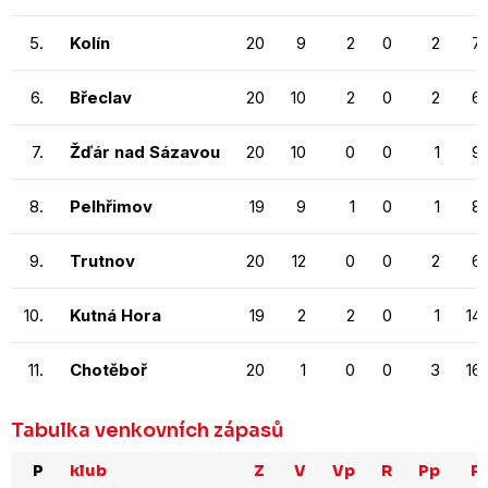
5.
Kolín
20
9
2
0
2
7
6.
Břeclav
20
10
2
0
2
6
7.
Žďár nad Sázavou
20
10
0
0
1
9
8.
Pelhřimov
19
9
1
0
1
8
9.
Trutnov
20
12
0
0
2
6
10.
Kutná Hora
19
2
2
0
1
14
11.
Chotěboř
20
1
0
0
3
16
Tabulka venkovních zápasů
P
klub
Z
V
Vp
R
Pp
P