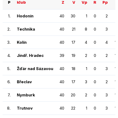
P
klub
Z
V
Vp
R
Pp
1.
Hodonín
40
30
1
0
2
2.
Technika
40
21
8
0
3
3.
Kolín
40
17
4
0
4
1
4.
Jindř. Hradec
39
19
2
0
2
1
5.
Žďár nad Sázavou
40
18
1
0
3
1
6.
Břeclav
40
17
3
0
2
1
7.
Nymburk
40
20
2
0
3
1
8.
Trutnov
40
22
1
0
3
1