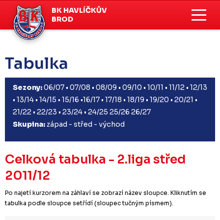
BK HAVLÍČKŮV
BROD
Tabulka
Sezony:
06/07
•
07/08
•
08/09
•
09/10
•
10/11
•
11/12
•
12/13
•
13/14
•
14/15
•
15/16
•
16/17
•
17/18
•
18/19
•
19/20
•
20/21
•
21/22
•
22/23
•
23/24
•
24/25
25/26
26/27
Skupina:
západ
-
střed
-
východ
Celková tabulka - 2.liga střed
2011/12
Po najetí kurzorem na záhlaví se zobrazí název sloupce. Kliknutím se
tabulka podle sloupce setřídí (sloupec tučným písmem).