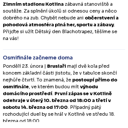
Zimním stadionu Kotlina
zábavná stanoviště a
soutěže. Za splnění úkolů si odnesou ceny a něco
dobrého na zub. Chybět nebude ani
občerstvení a
pohodová atmosféra plná her, sportu a zábavy
.
Přijďte si užít Dětský den Blachotrapez, těšíme se
na vás!
Osmifinále začneme doma
Pondělí 23. února |
Bruslaři
mají dvě kola před
koncem základní části jistotu, že v tabulce skončí
nejhůře čtvrtí. To znamená, že
postoupí přímo do
osmifinále
, ve kterém budou mít
výhodu
domácího prostředí
.
První zápas se v Kotlině
odehraje v úterý 10. března od 18:00 a třetí v
sobotu 14. března od 17:00
. Případný pátý
rozhodující duel by se hrál v Kotlině ve středu 18.
března od 18:00.