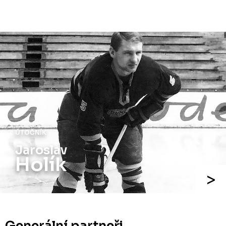
ÚTOČNÍK
Jaroslav
Holík
Generální partneři