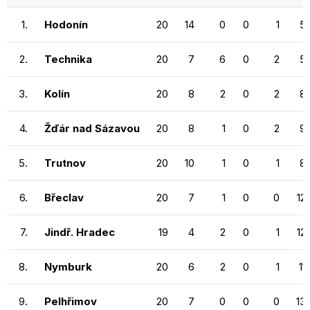
1.
Hodonín
20
14
0
0
1
5
2.
Technika
20
7
6
0
2
5
3.
Kolín
20
8
2
0
2
8
4.
Žďár nad Sázavou
20
8
1
0
2
9
5.
Trutnov
20
10
1
0
1
8
6.
Břeclav
20
7
1
0
0
12
7.
Jindř. Hradec
19
4
2
0
1
12
8.
Nymburk
20
6
2
0
1
11
9.
Pelhřimov
20
7
0
0
0
13