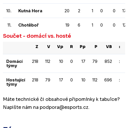
10.
Kutná Hora
20
2
1
0
0
17
11.
Chotěboř
19
6
1
0
0
12
Součet - domácí vs. hosté
Z
V
Vp
R
Pp
P
VB
:
Domácí
218
112
10
0
17
79
852
:
týmy
Hostující
218
79
17
0
10
112
696
:
týmy
Máte technické či obsahové připomínky k tabulce?
Napište nám na podpora
@esports.cz.