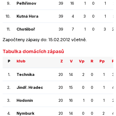
9.
Pelhřimov
39
16
1
0
1
2
10.
Kutná Hora
39
4
3
0
1
3
11.
Chotěboř
39
7
1
0
3
2
Započteny zápasy do: 15.02.2012 včetně.
Tabulka domácích zápasů
P
klub
Z
V
Vp
R
Pp
P
1.
Technika
20
14
2
0
1
3
2.
Jindř. Hradec
20
15
0
0
1
4
3.
Hodonín
20
16
1
0
1
2
4.
Nymburk
20
14
0
0
2
4