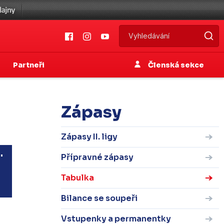
Partneři
Členská sekce
Zápasy
Zápasy II. ligy
•
Přípravné zápasy
Tabulka
Bilance se soupeři
Vstupenky a permanentky