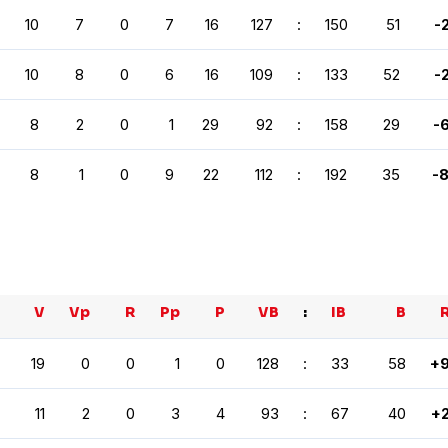
10
7
0
7
16
127
:
150
51
-
10
8
0
6
16
109
:
133
52
-
8
2
0
1
29
92
:
158
29
-
8
1
0
9
22
112
:
192
35
-
V
Vp
R
Pp
P
VB
:
IB
B
19
0
0
1
0
128
:
33
58
+
11
2
0
3
4
93
:
67
40
+