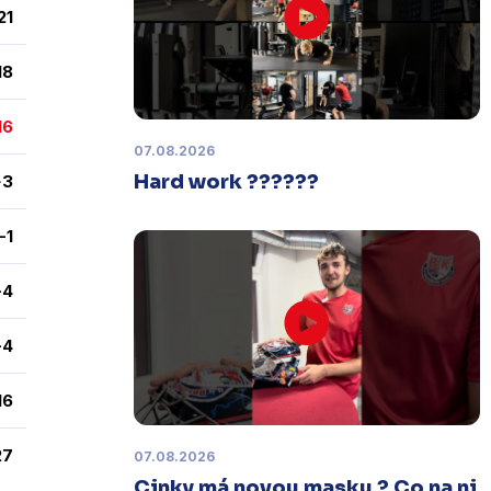
21
Čtvrtek 29. ledna |
Utkání dorostu v
Šumperku,
které se mělo odehrát v
18
pátek 30. ledna ve 14:15,
je
odloženo!
Odehraje se v náhradním
16
termínu, o kterém se bude jednat.
07.08.2026
Hard work ??????
+3
Náhradní termín 32. kola
-1
Úterý 27. ledna |
Utkání 32. kola v
Písku
, které se mělo původně
odehrát 31. ledna, bylo z důvodu
-4
marodky Králů
odloženo
. Kluby se
domluvily na náhradním termínu,
-4
Bruslaři se s Pískem utkají venku
v
pondělí 16. února od 18:00
.
16
27
07.08.2026
Charitativní aukce
Cinky má novou masku ? Co na ni