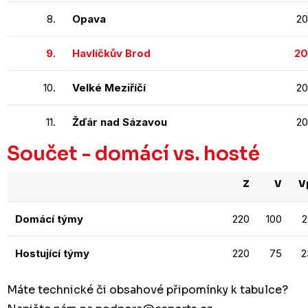
8.
Opava
20
9.
Havlíčkův Brod
20
10.
Velké Meziříčí
20
11.
Žďár nad Sázavou
20
Součet - domácí vs. hosté
Z
V
V
Domácí týmy
220
100
2
Hostující týmy
220
75
2
Máte technické či obsahové připomínky k tabulce?