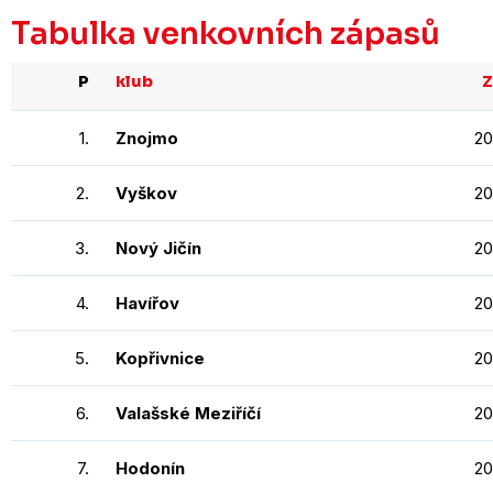
Tabulka venkovních zápasů
P
klub
Z
1.
Znojmo
20
2.
Vyškov
20
3.
Nový Jičín
20
4.
Havířov
20
5.
Kopřivnice
20
6.
Valašské Meziříčí
20
7.
Hodonín
20