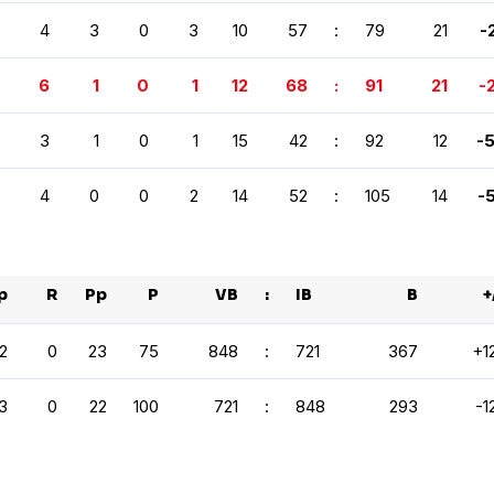
4
3
0
3
10
57
:
79
21
-
6
1
0
1
12
68
:
91
21
-
3
1
0
1
15
42
:
92
12
-
4
0
0
2
14
52
:
105
14
-
p
R
Pp
P
VB
:
IB
B
+
2
0
23
75
848
:
721
367
+1
3
0
22
100
721
:
848
293
-1