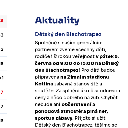
Aktuality
RB
Dětský den Blachotrapez
63
Společně s naším generálním
43
partnerem zveme všechny děti,
rodiče i širokou veřejnost
v pátek 5.
června od 9:00 do 15:00 na Dětský
16
den Blachotrapez
! Pro děti budou
připravená
na Zimním stadionu
+1
Kotlina
zábavná stanoviště a
soutěže. Za splnění úkolů si odnesou
-7
ceny a něco dobrého na zub. Chybět
nebude ani
občerstvení a
-7
pohodová atmosféra plná her,
sportu a zábavy
. Přijďte si užít
16
Dětský den Blachotrapez, těšíme se