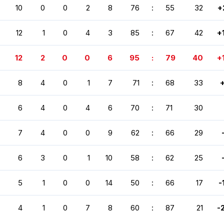
10
0
0
2
8
76
:
55
32
+
12
1
0
4
3
85
:
67
42
+
12
2
0
0
6
95
:
79
40
+
8
4
0
1
7
71
:
68
33
6
4
0
4
6
70
:
71
30
7
4
0
0
9
62
:
66
29
6
3
0
1
10
58
:
62
25
5
1
0
0
14
50
:
66
17
-
4
1
0
7
8
60
:
87
21
-