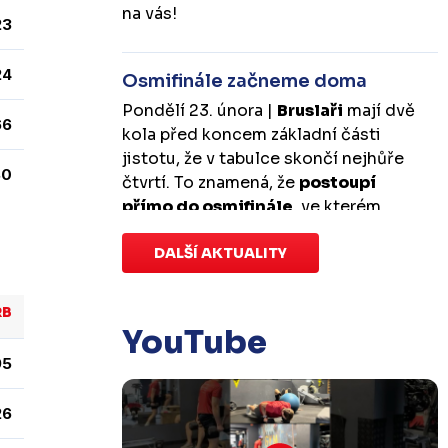
na vás!
23
24
Osmifinále začneme doma
Pondělí 23. února |
Bruslaři
mají dvě
66
kola před koncem základní části
jistotu, že v tabulce skončí nejhůře
80
čtvrtí. To znamená, že
postoupí
přímo do osmifinále
, ve kterém
budou mít
výhodu domácího
prostředí
DALŠÍ AKTUALITY
.
První zápas se v Kotlině
odehraje v úterý 10. března od
18:00 a třetí v sobotu 14. března od
RB
17:00
. Případný pátý rozhodující
YouTube
duel by se hrál v Kotlině ve středu 18.
95
března od 18:00.
26
Zápas dorostu je odložen