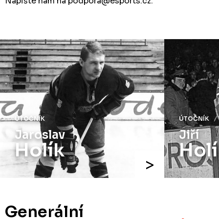
Napište nám na podpora
@esports.cz.
ÚTOČNÍK
ÚTOČNÍK
Jaroslav
Jiří
Holík
Holí
Generální