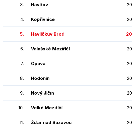
3.
Havířov
20
4.
Kopřivnice
20
5.
Havlíčkův Brod
20
6.
Valašské Meziříčí
20
7.
Opava
20
8.
Hodonín
20
9.
Nový Jičín
20
10.
Velké Meziříčí
20
11.
Žďár nad Sázavou
20