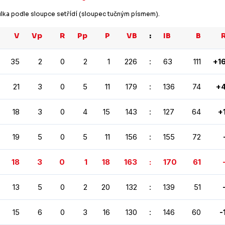
bulka podle sloupce setřídí (sloupec tučným písmem).
V
Vp
R
Pp
P
VB
:
IB
B
35
2
0
2
1
226
:
63
111
+1
21
3
0
5
11
179
:
136
74
+
18
3
0
4
15
143
:
127
64
+
19
5
0
5
11
156
:
155
72
18
3
0
1
18
163
:
170
61
13
5
0
2
20
132
:
139
51
15
6
0
3
16
130
:
146
60
-