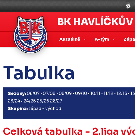
BK HAVLÍČKŮV
Aktuálně
A-tým
Záp
Tabulka
Sezony:
06/07
•
07/08
•
08/09
•
09/10
•
10/11
•
11/12
•
12/13
•
13
23/24
•
24/25
25/26
26/27
Skupina:
západ
-
východ
Celková tabulka - 2.liga v