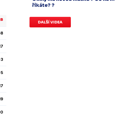
Sobota 3. ledna | Vydražte si na
říkáte? ?
serveru
sportovniaukce.cz
dres
svého oblíbeného hráče a
přispějte
RB
na pomoc předčasně narozeným
DALŠÍ VIDEA
dětem
.
Charitativní aukce
68
speciálních dresů končí v neděli 11.
ledna ve 20:00
.
17
Náhradní termín 15. kola
-3
Úterý 18. listopadu |
Utkání 15. kola
proti Ústí nad Labem
, které se mělo
-5
původně odehrát 15. listopadu, bylo z
důvodu marodky Slovanu
odloženo
.
17
Kluby se domluvily na náhradním
termínu, Bruslaři se s Ústím nad
19
Labem utkají doma
v Kotlině ve
středu 26. listopadu od 18:00
.
20