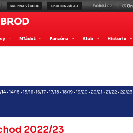
 BROD
asy
Mládež
Fanzóna
Klub
Historie
/14
•
14/15
•
15/16
•
16/17
•
17/18
•
18/19
•
19/20
•
20/21
•
21/22
•
22/23
ýchod 2022/23