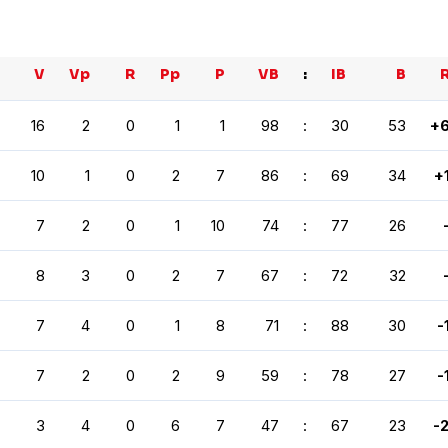
V
Vp
R
Pp
P
VB
:
IB
B
16
2
0
1
1
98
:
30
53
+
10
1
0
2
7
86
:
69
34
+
7
2
0
1
10
74
:
77
26
8
3
0
2
7
67
:
72
32
7
4
0
1
8
71
:
88
30
-
7
2
0
2
9
59
:
78
27
-
3
4
0
6
7
47
:
67
23
-