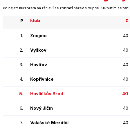
Po najetí kurzorem na záhlaví se zobrazí název sloupce. Kliknutím se ta
P
klub
Z
1.
Znojmo
40
2.
Vyškov
40
3.
Havířov
40
4.
Kopřivnice
40
5.
Havlíčkův Brod
40
6.
Nový Jičín
40
7.
Valašské Meziříčí
40