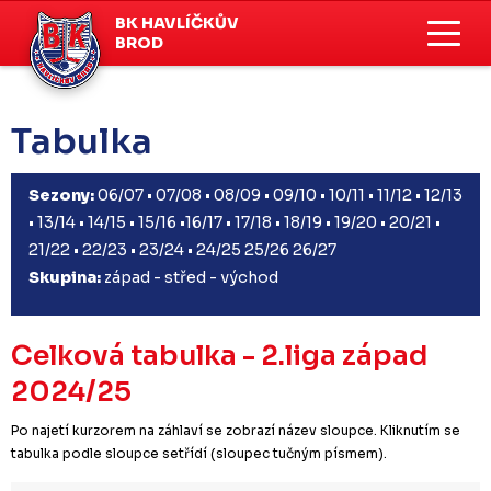
BK HAVLÍČKŮV
BROD
Tabulka
Sezony:
06/07
•
07/08
•
08/09
•
09/10
•
10/11
•
11/12
•
12/13
•
13/14
•
14/15
•
15/16
•
16/17
•
17/18
•
18/19
•
19/20
•
20/21
•
21/22
•
22/23
•
23/24
•
24/25
25/26
26/27
Skupina:
západ
-
střed
-
východ
Celková tabulka - 2.liga západ
2024/25
Po najetí kurzorem na záhlaví se zobrazí název sloupce. Kliknutím se
tabulka podle sloupce setřídí (sloupec tučným písmem).