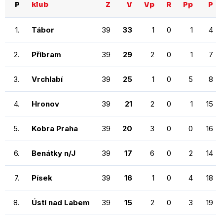
P
klub
Z
V
Vp
R
Pp
P
1.
Tábor
39
33
1
0
1
4
2.
Příbram
39
29
2
0
1
7
3.
Vrchlabí
39
25
1
0
5
8
4.
Hronov
39
21
2
0
1
15
5.
Kobra Praha
39
20
3
0
0
16
6.
Benátky n/J
39
17
6
0
2
14
7.
Písek
39
16
1
0
4
18
8.
Ústí nad Labem
39
15
2
0
3
19