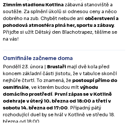
Zimním stadionu Kotlina
zábavná stanoviště a
soutěže. Za splnění úkolů si odnesou ceny a něco
dobrého na zub. Chybět nebude ani
občerstvení a
pohodová atmosféra plná her, sportu a zábavy
.
Přijďte si užít Dětský den Blachotrapez, těšíme se
na vás!
Osmifinále začneme doma
Pondělí 23. února |
Bruslaři
mají dvě kola před
koncem základní části jistotu, že v tabulce skončí
nejhůře čtvrtí. To znamená, že
postoupí přímo do
osmifinále
, ve kterém budou mít
výhodu
domácího prostředí
.
První zápas se v Kotlině
odehraje v úterý 10. března od 18:00 a třetí v
sobotu 14. března od 17:00
. Případný pátý
rozhodující duel by se hrál v Kotlině ve středu 18.
března od 18:00.