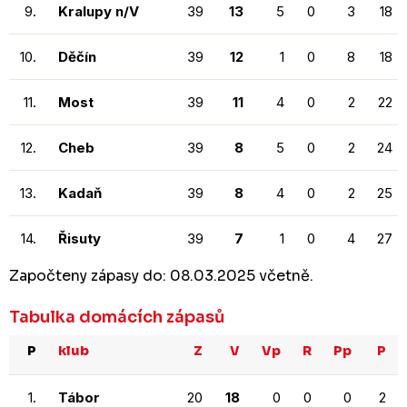
9.
Kralupy n/V
39
13
5
0
3
18
10.
Děčín
39
12
1
0
8
18
11.
Most
39
11
4
0
2
22
12.
Cheb
39
8
5
0
2
24
13.
Kadaň
39
8
4
0
2
25
14.
Řisuty
39
7
1
0
4
27
Započteny zápasy do: 08.03.2025 včetně.
Tabulka domácích zápasů
P
klub
Z
V
Vp
R
Pp
P
1.
Tábor
20
18
0
0
0
2