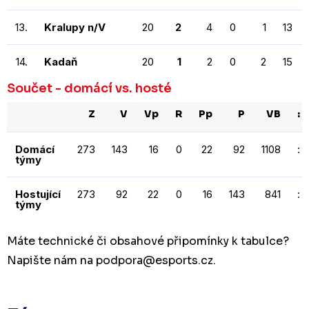
13.
Kralupy n/V
20
2
4
0
1
13
14.
Kadaň
20
1
2
0
2
15
Součet - domácí vs. hosté
Z
V
Vp
R
Pp
P
VB
:
Domácí
273
143
16
0
22
92
1108
:
týmy
Hostující
273
92
22
0
16
143
841
:
týmy
Máte technické či obsahové připomínky k tabulce?
Napište nám na podpora
@esports.cz.