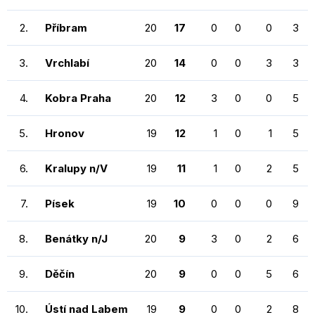
2.
Příbram
20
17
0
0
0
3
3.
Vrchlabí
20
14
0
0
3
3
4.
Kobra Praha
20
12
3
0
0
5
5.
Hronov
19
12
1
0
1
5
6.
Kralupy n/V
19
11
1
0
2
5
7.
Písek
19
10
0
0
0
9
8.
Benátky n/J
20
9
3
0
2
6
9.
Děčín
20
9
0
0
5
6
10.
Ústí nad Labem
19
9
0
0
2
8