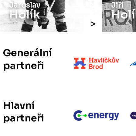
Jaroslav
Jiří
Holík
Holí
Generální
partneři
Hlavní
partneři