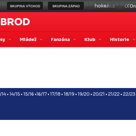
 BROD
asy
Mládež
Fanzóna
Klub
Historie
/14
•
14/15
•
15/16
•
16/17
•
17/18
•
18/19
•
19/20
•
20/21
•
21/22
•
22/23