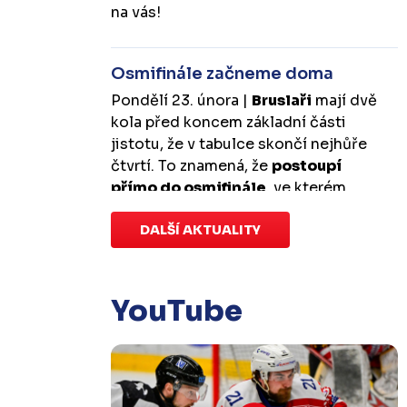
na vás!
Osmifinále začneme doma
Pondělí 23. února |
Bruslaři
mají dvě
kola před koncem základní části
jistotu, že v tabulce skončí nejhůře
čtvrtí. To znamená, že
postoupí
přímo do osmifinále
, ve kterém
budou mít
výhodu domácího
prostředí
DALŠÍ AKTUALITY
.
První zápas se v Kotlině
odehraje v úterý 10. března od
18:00 a třetí v sobotu 14. března od
17:00
. Případný pátý rozhodující
YouTube
duel by se hrál v Kotlině ve středu 18.
března od 18:00.
Zápas dorostu je odložen