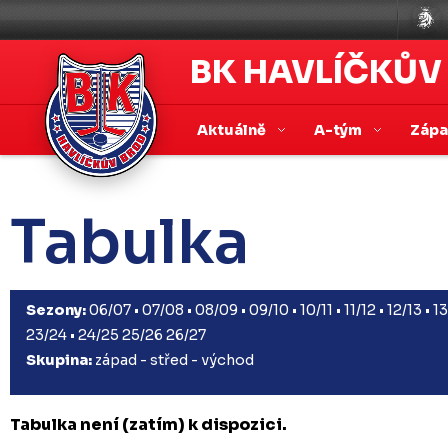
BK HAVLÍČKŮV
Aktuálně
A-tým
Záp
Tabulka
Sezony:
06/07
•
07/08
•
08/09
•
09/10
•
10/11
•
11/12
•
12/13
•
13
23/24
•
24/25
25/26
26/27
Skupina:
západ
-
střed
-
východ
Tabulka není (zatím) k dispozici.