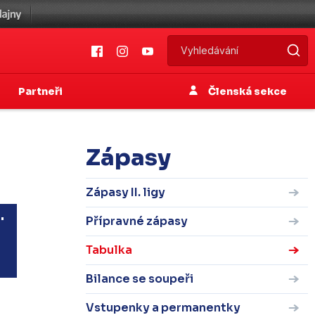
Partneři
Členská sekce
Zápasy
Zápasy II. ligy
•
Přípravné zápasy
Tabulka
Bilance se soupeři
Vstupenky a permanentky