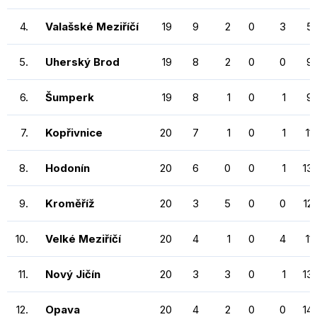
4.
Valašské Meziříčí
19
9
2
0
3
5
5.
Uherský Brod
19
8
2
0
0
9
6.
Šumperk
19
8
1
0
1
9
7.
Kopřivnice
20
7
1
0
1
11
8.
Hodonín
20
6
0
0
1
13
9.
Kroměříž
20
3
5
0
0
12
10.
Velké Meziříčí
20
4
1
0
4
11
11.
Nový Jičín
20
3
3
0
1
13
12.
Opava
20
4
2
0
0
14