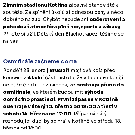
Zimním stadionu Kotlina
zábavná stanoviště a
soutěže. Za splnění úkolů si odnesou ceny a něco
dobrého na zub. Chybět nebude ani
občerstvení a
pohodová atmosféra plná her, sportu a zábavy
.
Přijďte si užít Dětský den Blachotrapez, těšíme se
na vás!
Osmifinále začneme doma
Pondělí 23. února |
Bruslaři
mají dvě kola před
koncem základní části jistotu, že v tabulce skončí
nejhůře čtvrtí. To znamená, že
postoupí přímo do
osmifinále
, ve kterém budou mít
výhodu
domácího prostředí
.
První zápas se v Kotlině
odehraje v úterý 10. března od 18:00 a třetí v
sobotu 14. března od 17:00
. Případný pátý
rozhodující duel by se hrál v Kotlině ve středu 18.
března od 18:00.