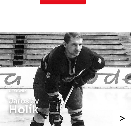
ÚTOČNÍK
Jiří
Holík