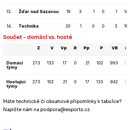
13.
Žďár nad Sázavou
19
3
1
0
1
14
14.
Technika
20
1
0
0
3
16
Součet - domácí vs. hosté
Z
V
Vp
R
Pp
P
VB
:
Domácí
273
133
17
0
21
102
993
:
týmy
Hostující
273
102
21
0
17
133
842
:
týmy
Máte technické či obsahové připomínky k tabulce?
Napište nám na podpora
@esports.cz.