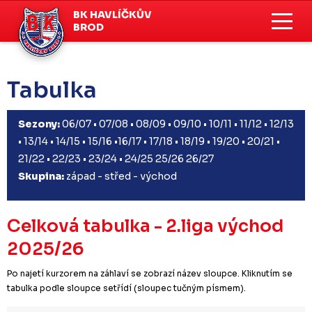
BK HAVLÍČKŮV
BROD
Tabulka
Sezony:
06/07
•
07/08
•
08/09
•
09/10
•
10/11
•
11/12
•
12/13
•
13/14
•
14/15
•
15/16
•
16/17
•
17/18
•
18/19
•
19/20
•
20/21
•
21/22
•
22/23
•
23/24
•
24/25
25/26
26/27
Skupina:
západ
-
střed
-
východ
Celková tabulka - 2.liga východ
2025/26
Po najetí kurzorem na záhlaví se zobrazí název sloupce. Kliknutím se
tabulka podle sloupce setřídí (sloupec tučným písmem).