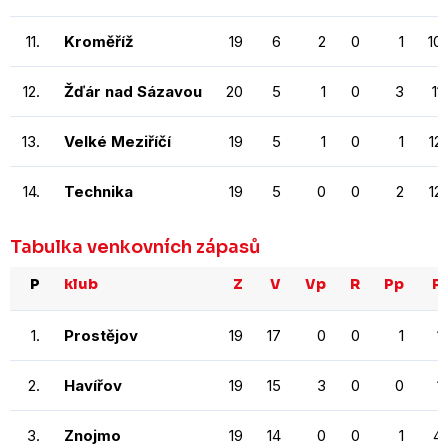
11.
Kroměříž
19
6
2
0
1
10
12.
Žďár nad Sázavou
20
5
1
0
3
11
13.
Velké Meziříčí
19
5
1
0
1
12
14.
Technika
19
5
0
0
2
12
Tabulka venkovních zápasů
P
klub
Z
V
Vp
R
Pp
P
1.
Prostějov
19
17
0
0
1
1
2.
Havířov
19
15
3
0
0
1
3.
Znojmo
19
14
0
0
1
4