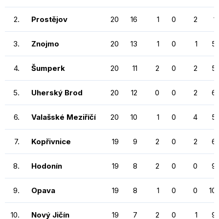
2.
Prostějov
20
16
1
0
2
1
3.
Znojmo
20
13
1
0
1
5
4.
Šumperk
20
11
2
0
2
5
5.
Uherský Brod
20
12
0
0
2
6
6.
Valašské Meziříčí
20
10
1
0
4
5
7.
Kopřivnice
19
9
2
0
2
6
8.
Hodonín
19
8
2
0
0
9
9.
Opava
19
8
1
0
0
10
10.
Nový Jičín
19
7
2
0
1
9