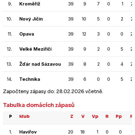
9.
Kroměříž
39
9
7
0
1
2
10.
Nový Jičín
39
10
5
0
2
2
11.
Opava
39
12
3
0
0
2
12.
Velké Meziříčí
39
9
2
0
5
2
13.
Žďár nad Sázavou
39
8
2
0
4
2
14.
Technika
39
6
0
0
5
2
Započteny zápasy do: 28.02.2026 včetně.
Tabulka domácích zápasů
P
klub
Z
V
Vp
R
Pp
P
1.
Havířov
20
18
1
0
0
1