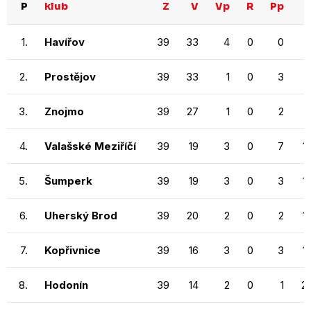
P
klub
Z
V
Vp
R
Pp
1.
Havířov
39
33
4
0
0
2.
Prostějov
39
33
1
0
3
3.
Znojmo
39
27
1
0
2
4.
Valašské Meziříčí
39
19
3
0
7
1
5.
Šumperk
39
19
3
0
3
1
6.
Uherský Brod
39
20
2
0
2
1
7.
Kopřivnice
39
16
3
0
3
1
8.
Hodonín
39
14
2
0
1
2