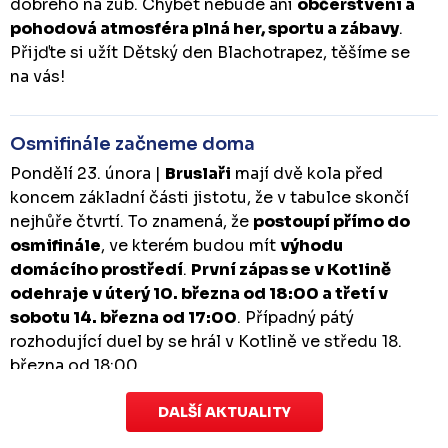
dobrého na zub. Chybět nebude ani
občerstvení a
pohodová atmosféra plná her, sportu a zábavy
.
Přijďte si užít Dětský den Blachotrapez, těšíme se
na vás!
Osmifinále začneme doma
Pondělí 23. února |
Bruslaři
mají dvě kola před
koncem základní části jistotu, že v tabulce skončí
nejhůře čtvrtí. To znamená, že
postoupí přímo do
osmifinále
, ve kterém budou mít
výhodu
domácího prostředí
.
První zápas se v Kotlině
odehraje v úterý 10. března od 18:00 a třetí v
sobotu 14. března od 17:00
. Případný pátý
rozhodující duel by se hrál v Kotlině ve středu 18.
března od 18:00.
DALŠÍ AKTUALITY
Zápas dorostu je odložen