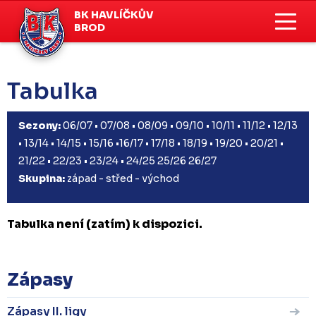
BK HAVLÍČKŮV
BROD
Tabulka
Sezony:
06/07
•
07/08
•
08/09
•
09/10
•
10/11
•
11/12
•
12/13
•
13/14
•
14/15
•
15/16
•
16/17
•
17/18
•
18/19
•
19/20
•
20/21
•
21/22
•
22/23
•
23/24
•
24/25
25/26
26/27
Skupina:
západ
-
střed
-
východ
Tabulka není (zatím) k dispozici.
Zápasy
Zápasy II. ligy