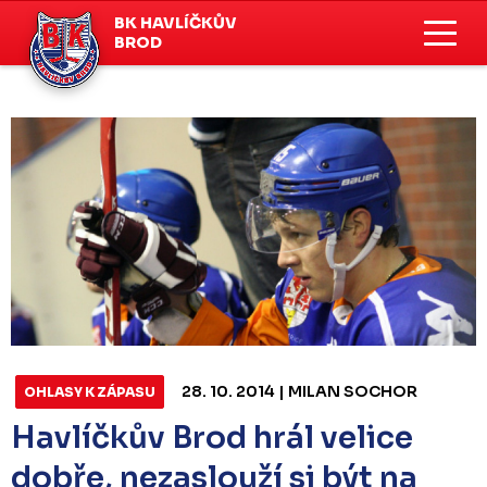
BK HAVLÍČKŮV
BROD
28. 10. 2014 | MILAN SOCHOR
OHLASY K ZÁPASU
Havlíčkův Brod hrál velice
dobře, nezaslouží si být na