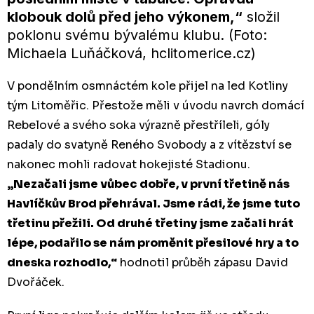
klobouk dolů před jeho výkonem,“
složil
poklonu svému bývalému klubu. (Foto:
Michaela Luňáčková, hclitomerice.cz)
V pondělním osmnáctém kole přijel na led Kotliny
tým Litoměřic. Přestože měli v úvodu navrch domácí
Rebelové a svého soka výrazně přestříleli, góly
padaly do svatyně Reného Svobody a z vítězství se
nakonec mohli radovat hokejisté Stadionu.
„Nezačali jsme vůbec dobře, v první třetině nás
Havlíčkův Brod přehrával. Jsme rádi, že jsme tuto
třetinu přežili. Od druhé třetiny jsme začali hrát
lépe, podařilo se nám proměnit přesilové hry a to
dneska rozhodlo,“
hodnotil průběh zápasu David
Dvořáček.