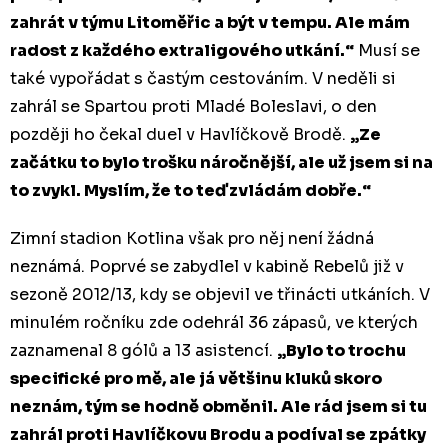
zahrát v týmu Litoměřic a být v tempu. Ale mám
radost z každého extraligového utkání.“
Musí se
také vypořádat s častým cestováním. V neděli si
zahrál se Spartou proti Mladé Boleslavi, o den
později ho čekal duel v Havlíčkově Brodě.
„Ze
začátku to bylo trošku náročnější, ale už jsem si na
to zvykl. Myslím, že to teď zvládám dobře.“
Zimní stadion Kotlina však pro něj není žádná
neznámá. Poprvé se zabydlel v kabině Rebelů již v
sezoně 2012/13, kdy se objevil ve třinácti utkáních. V
minulém ročníku zde odehrál 36 zápasů, ve kterých
zaznamenal 8 gólů a 13 asistencí.
„Bylo to trochu
specifické pro mě, ale já většinu kluků skoro
neznám, tým se hodně obměnil. Ale rád jsem si tu
zahrál proti Havlíčkovu Brodu a podíval se zpátky