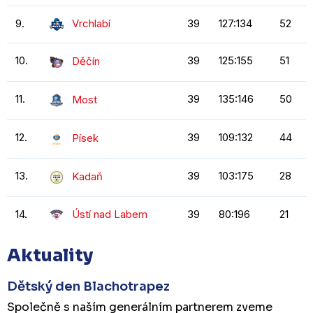
9.
Vrchlabí
39
127:134
52
10.
39
125:155
51
Děčín
11.
39
135:146
50
Most
12.
39
109:132
44
Písek
13.
39
103:175
28
Kadaň
14.
Ústí nad Labem
39
80:196
21
Aktuality
Dětský den Blachotrapez
Společně s naším generálním partnerem zveme