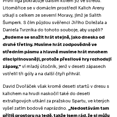
První liga pokračuje dalším kolem již ve středu.
Litoměřice se v domácím prostředí Kalich Areny
utkají s celkem ze severní Moravy, jímž je Salith
Šumperk. S čím půjdou svěřenci Jiřího Doležala a
Daniela Tvrzníka do tohoto souboje, aby uspěli?
„Budeme se snažit hrát stejně, jako dneska od
druhé třetiny. Musíme hrát zodpovědně ve
středním pásmu a hlavně musíme hrát mnohem
disciplinovaněji, protože přesilové hry rozhodují
zápasy,“
ví mladý útočník, jenž v deseti zápasech
vstřelil tři góly a na další čtyři přihrál.
David Dvořáček však kromě deseti startů v dresu s
kalichem na hrudi naskočil také do deseti
extraligových utkání za pražskou Spartu, ve kterých
vyšel zatím bodově naprázdno.
„Nedostávám tam
příliš prostoru na ledě, takže jsem rád, že si můžu