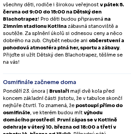
všechny děti, rodiče i širokou veřejnost
v pátek 5.
června od 9:00 do 15:00 na Dětský den
Blachotrapez
! Pro děti budou připravená
na
Zimním stadionu Kotlina
zábavná stanoviště a
soutěže. Za splnění úkolů si odnesou ceny a něco
dobrého na zub. Chybět nebude ani
občerstvení a
pohodová atmosféra plná her, sportu a zábavy
.
Přijďte si užít Dětský den Blachotrapez, těšíme se
na vás!
Osmifinále začneme doma
Pondělí 23. února |
Bruslaři
mají dvě kola před
koncem základní části jistotu, že v tabulce skončí
nejhůře čtvrtí. To znamená, že
postoupí přímo do
osmifinále
, ve kterém budou mít
výhodu
domácího prostředí
.
První zápas se v Kotlině
odehraje v úterý 10. března od 18:00 a třetí v