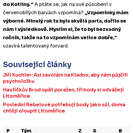
do Kotliny.“
A ptáte se, jak na své působení v
červenobílých barvách vzpomíná?
„Vzpomínky mám
výborné. Minulý rok tu byla skvělá parta, dařilo se
nám i výsledkově. Myslím si, že to byl bezvadný
ročník, takže na to vzpomínám velice dobře,“
uzavírá talentovaný forvard.
Související články
Jiří Kuchler: Asi zavolám na Kladno, aby nám půjčili
psycholožku
Havlíčkův Brod opět poražen, tři body si odvážejí
Litoměřice
Poslední Rebelové potřebují body jako sůl, doma
chtějí oloupit Litoměřice
P
Tým
Z
S
B