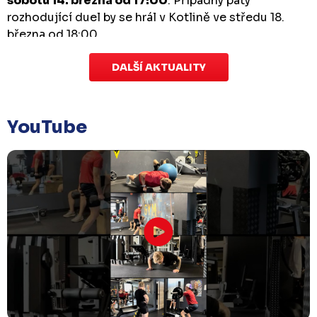
sobotu 14. března od 17:00
. Případný pátý
rozhodující duel by se hrál v Kotlině ve středu 18.
března od 18:00.
DALŠÍ AKTUALITY
Zápas dorostu je odložen
Čtvrtek 29. ledna |
Utkání dorostu v Šumperku,
které se mělo odehrát v pátek 30. ledna ve 14:15,
je
YouTube
odloženo!
Odehraje se v náhradním termínu, o
kterém se bude jednat.
Náhradní termín 32. kola
Úterý 27. ledna |
Utkání 32. kola v Písku
, které se
mělo původně odehrát 31. ledna, bylo z důvodu
marodky Králů
odloženo
. Kluby se domluvily na
náhradním termínu, Bruslaři se s Pískem utkají
venku
v pondělí 16. února od 18:00
.