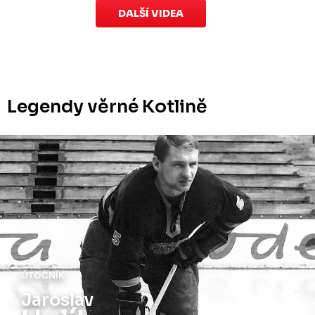
DALŠÍ VIDEA
Legendy věrné Kotlině
ÚTOČNÍK
Jiří