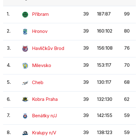
1.
39
187:87
99
Příbram
2.
39
160:102
80
Hronov
3.
39
156:108
76
Havlíčkův Brod
4.
39
153:117
70
Milevsko
5.
39
130:117
68
Cheb
6.
Kobra Praha
39
132:130
62
7.
39
142:155
59
Benátky n/J
8.
39
138:123
59
Kralupy n/V