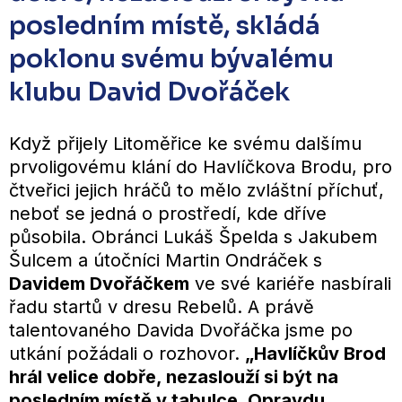
posledním místě, skládá
poklonu svému bývalému
klubu David Dvořáček
Když přijely Litoměřice ke svému dalšímu
prvoligovému klání do Havlíčkova Brodu, pro
čtveřici jejich hráčů to mělo zvláštní příchuť,
neboť se jedná o prostředí, kde dříve
působila. Obránci Lukáš Špelda s Jakubem
Šulcem a útočníci Martin Ondráček s
Davidem Dvořáčkem
ve své kariéře nasbírali
řadu startů v dresu Rebelů. A právě
talentovaného Davida Dvořáčka jsme po
utkání požádali o rozhovor.
„Havlíčkův Brod
hrál velice dobře, nezaslouží si být na
posledním místě v tabulce. Opravdu