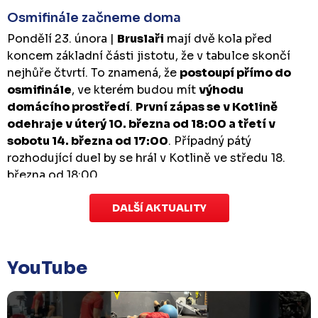
Osmifinále začneme doma
Pondělí 23. února |
Bruslaři
mají dvě kola před
koncem základní části jistotu, že v tabulce skončí
nejhůře čtvrtí. To znamená, že
postoupí přímo do
osmifinále
, ve kterém budou mít
výhodu
domácího prostředí
.
První zápas se v Kotlině
odehraje v úterý 10. března od 18:00 a třetí v
sobotu 14. března od 17:00
. Případný pátý
rozhodující duel by se hrál v Kotlině ve středu 18.
března od 18:00.
DALŠÍ AKTUALITY
Zápas dorostu je odložen
Čtvrtek 29. ledna |
Utkání dorostu v Šumperku,
které se mělo odehrát v pátek 30. ledna ve 14:15,
je
YouTube
odloženo!
Odehraje se v náhradním termínu, o
kterém se bude jednat.