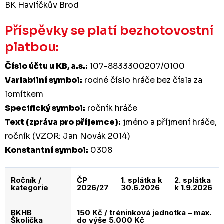
BK Havlíčkův Brod
Příspěvky se platí bezhotovostní
platbou:
Číslo účtu u KB, a.s.:
107-8833300207/0100
Variabilní symbol:
rodné číslo hráče bez čísla za
lomítkem
Specifický symbol:
ročník hráče
Text (zpráva pro příjemce):
jméno a příjmení hráče,
ročník (VZOR: Jan Novák 2014)
Konstantní symbol:
0308
Ročník /
ČP
1. splátka k
2. splátka
kategorie
2026/27
30.6.2026
k 1.9.2026
BKHB
150 Kč / tréninková jednotka – max.
Školička
do výše 5.000 Kč