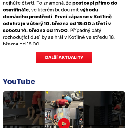
nejhůře čtvrtí. To znamená, že
postoupí přímo do
osmifinále
, ve kterém budou mít
výhodu
domácího prostředí
.
První zápas se v Kotlině
odehraje v úterý 10. března od 18:00 a třetí v
sobotu 14. března od 17:00
. Případný pátý
rozhodující duel by se hrál v Kotlině ve středu 18.
března od 18:00.
DALŠÍ AKTUALITY
Zápas dorostu je odložen
Čtvrtek 29. ledna |
Utkání dorostu v Šumperku,
které se mělo odehrát v pátek 30. ledna ve 14:15,
je
YouTube
odloženo!
Odehraje se v náhradním termínu, o
kterém se bude jednat.
Náhradní termín 32. kola
Úterý 27. ledna |
Utkání 32. kola v Písku
, které se
mělo původně odehrát 31. ledna, bylo z důvodu