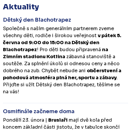
Aktuality
Dětský den Blachotrapez
Společně s naším generálním partnerem zveme
všechny děti, rodiče i širokou veřejnost
v pátek 5.
června od 9:00 do 15:00 na Dětský den
Blachotrapez
! Pro děti budou připravená
na
Zimním stadionu Kotlina
zábavná stanoviště a
soutěže. Za splnění úkolů si odnesou ceny a něco
dobrého na zub. Chybět nebude ani
občerstvení a
pohodová atmosféra plná her, sportu a zábavy
.
Přijďte si užít Dětský den Blachotrapez, těšíme se
na vás!
Osmifinále začneme doma
Pondělí 23. února |
Bruslaři
mají dvě kola před
koncem základní části jistotu, že v tabulce skončí