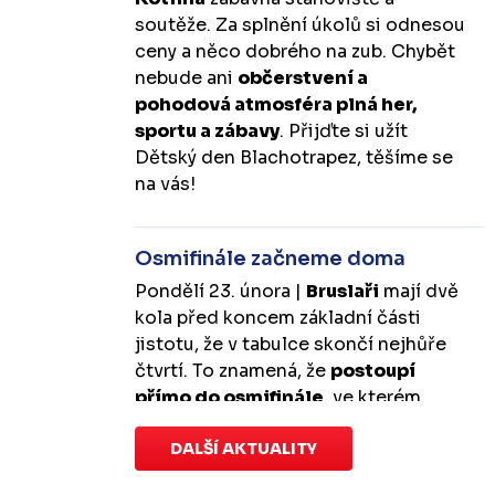
soutěže. Za splnění úkolů si odnesou
ceny a něco dobrého na zub. Chybět
nebude ani
občerstvení a
pohodová atmosféra plná her,
sportu a zábavy
. Přijďte si užít
Dětský den Blachotrapez, těšíme se
na vás!
Osmifinále začneme doma
Pondělí 23. února |
Bruslaři
mají dvě
kola před koncem základní části
jistotu, že v tabulce skončí nejhůře
čtvrtí. To znamená, že
postoupí
přímo do osmifinále
, ve kterém
budou mít
výhodu domácího
prostředí
DALŠÍ AKTUALITY
.
První zápas se v Kotlině
odehraje v úterý 10. března od