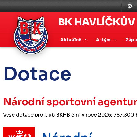
BK HAVLÍČKŮV
Aktuálně
A-tým
Záp
Dotace
Národní sportovní agentu
Výše dotace pro klub BKHB činí v roce 2026: 787.300 