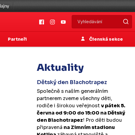
Partneři
Členská sekce
Aktuality
Dětský den Blachotrapez
Společně s naším generálním
partnerem zveme všechny děti,
rodiče i širokou veřejnost
v pátek 5.
června od 9:00 do 15:00 na Dětský
den Blachotrapez
! Pro děti budou
připravená
na Zimním stadionu
Kotlina
zábavná stanoviště a