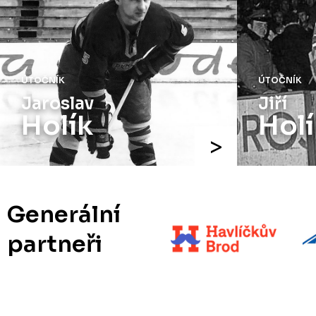
ÚTOČNÍK
ÚTOČNÍK
Jaroslav
Jiří
Holík
Holí
Generální
partneři