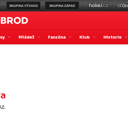
 BROD
asy
Mládež
Fanzóna
Klub
Historie
ra
Kč.