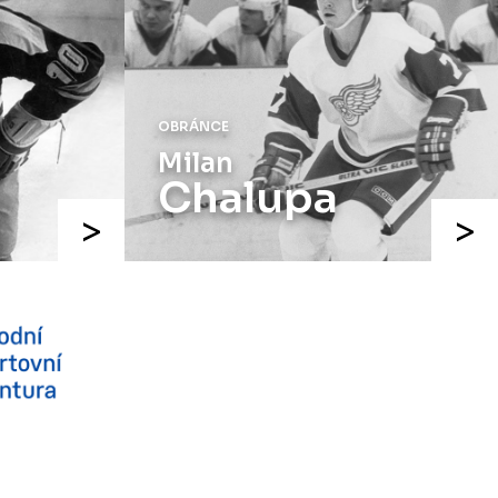
původně odehrát 15. listopadu, bylo z
důvodu marodky Slovanu
odloženo
.
Kluby se domluvily na náhradním
termínu, Bruslaři se s Ústím nad
Labem utkají doma
v Kotlině ve
OBRÁNCE
středu 26. listopadu od 18:00
.
Milan
Chalupa