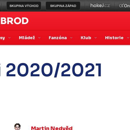
 BROD
asy
Mládež
Fanzóna
Klub
Historie
i 2020/2021
Martin Nedvěd