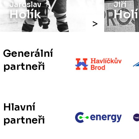
Jiří
Josef
Holík
Aug
Generální
partneři
Hlavní
partneři