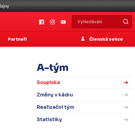
Partneři
Členská sekce
A-tým
Soupiska
Změny v kádru
Realizační tým
Statistiky