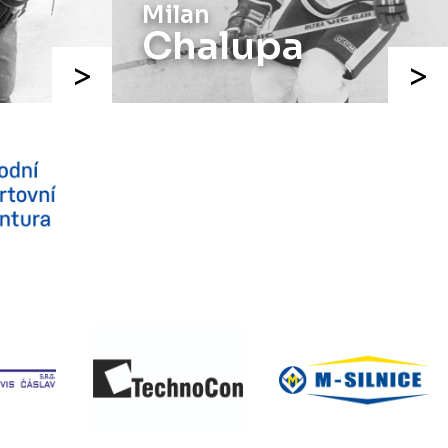
Jaroslav
Benák