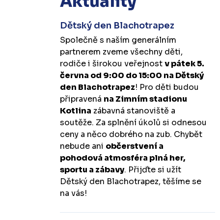
Aktuality
Dětský den Blachotrapez
Společně s naším generálním
partnerem zveme všechny děti,
rodiče i širokou veřejnost
v pátek 5.
června od 9:00 do 15:00 na Dětský
den Blachotrapez
! Pro děti budou
připravená
na Zimním stadionu
Kotlina
zábavná stanoviště a
soutěže. Za splnění úkolů si odnesou
ceny a něco dobrého na zub. Chybět
nebude ani
občerstvení a
pohodová atmosféra plná her,
sportu a zábavy
. Přijďte si užít
Dětský den Blachotrapez, těšíme se
na vás!