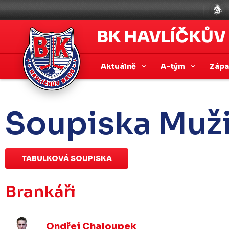
BK HAVLÍČKŮV
Aktuálně
A-tým
Záp
Soupiska Muž
TABULKOVÁ SOUPISKA
Brankáři
Ondřej Chaloupek