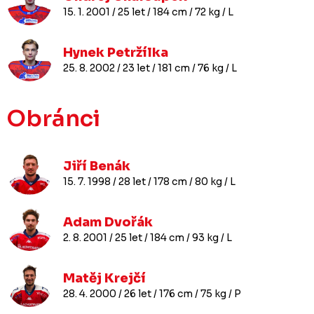
15. 1. 2001 / 25 let / 184 cm / 72 kg / L
Hynek Petržílka
25. 8. 2002 / 23 let / 181 cm / 76 kg / L
Obránci
Jiří Benák
15. 7. 1998 / 28 let / 178 cm / 80 kg / L
Adam Dvořák
2. 8. 2001 / 25 let / 184 cm / 93 kg / L
Matěj Krejčí
28. 4. 2000 / 26 let / 176 cm / 75 kg / P