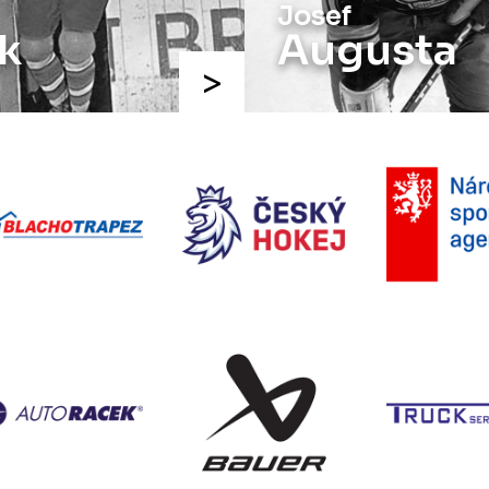
Milan
usta
Chalupa