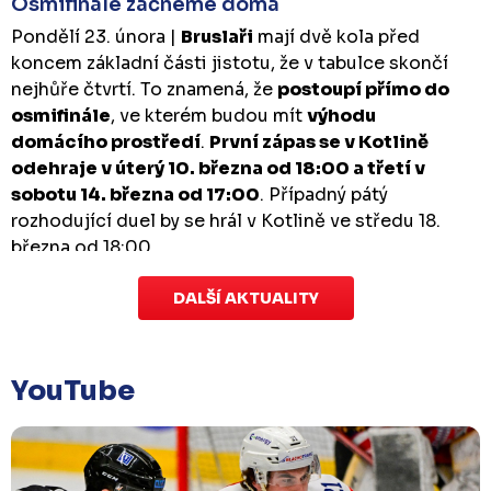
Osmifinále začneme doma
Pondělí 23. února |
Bruslaři
mají dvě kola před
koncem základní části jistotu, že v tabulce skončí
nejhůře čtvrtí. To znamená, že
postoupí přímo do
osmifinále
, ve kterém budou mít
výhodu
domácího prostředí
.
První zápas se v Kotlině
odehraje v úterý 10. března od 18:00 a třetí v
sobotu 14. března od 17:00
. Případný pátý
rozhodující duel by se hrál v Kotlině ve středu 18.
března od 18:00.
DALŠÍ AKTUALITY
Zápas dorostu je odložen
Čtvrtek 29. ledna |
Utkání dorostu v Šumperku,
které se mělo odehrát v pátek 30. ledna ve 14:15,
je
YouTube
odloženo!
Odehraje se v náhradním termínu, o
kterém se bude jednat.