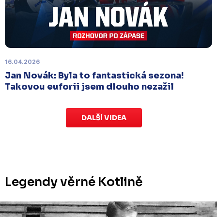
Labem
, které se mělo původně odehrát 15.
listopadu, bylo z důvodu marodky Slovanu
odloženo
. Kluby se domluvily na náhradním
termínu, Bruslaři se s Ústím nad Labem utkají doma
v Kotlině ve středu 26. listopadu od 18:00
.
16.04.2026
Jan Novák: Byla to fantastická sezona!
Takovou euforii jsem dlouho nezažil
DALŠÍ VIDEA
Legendy věrné Kotlině