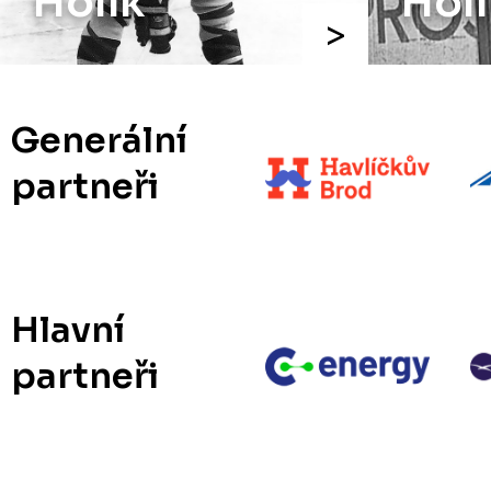
Holík
Holí
Generální
partneři
Hlavní
partneři