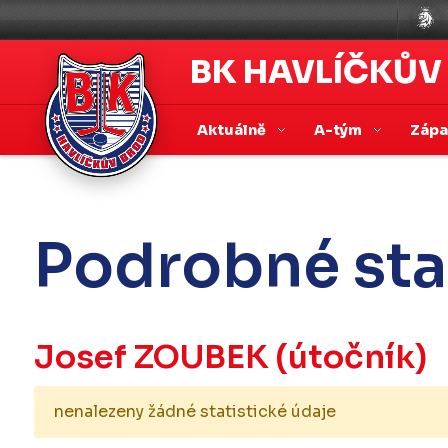
BK HAVLÍČKŮV
Aktuálně
A-tým
Záp
Podrobné sta
Josef ZOUBEK
(útočník)
nenalezeny žádné statistické údaje