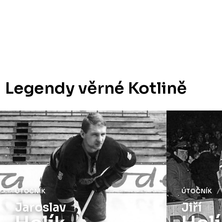
Legendy věrné Kotlině
ÚTOČNÍK
ÚTOČNÍK
Jaroslav
Jiří