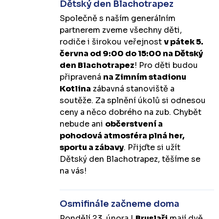
Dětský den Blachotrapez
Společně s naším generálním
partnerem zveme všechny děti,
rodiče i širokou veřejnost
v pátek 5.
června od 9:00 do 15:00 na Dětský
den Blachotrapez
! Pro děti budou
připravená
na Zimním stadionu
Kotlina
zábavná stanoviště a
soutěže. Za splnění úkolů si odnesou
ceny a něco dobrého na zub. Chybět
nebude ani
občerstvení a
pohodová atmosféra plná her,
sportu a zábavy
. Přijďte si užít
Dětský den Blachotrapez, těšíme se
na vás!
Osmifinále začneme doma
Pondělí 23. února |
Bruslaři
mají dvě