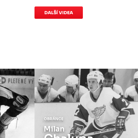
speciálních dresů končí v neděli 11.
ledna ve 20:00
.
DALŠÍ VIDEA
Náhradní termín 15. kola
Úterý 18. listopadu |
Utkání 15. kola
proti Ústí nad Labem
, které se mělo
původně odehrát 15. listopadu, bylo z
důvodu marodky Slovanu
odloženo
.
Kluby se domluvily na náhradním
termínu, Bruslaři se s Ústím nad
Labem utkají doma
v Kotlině ve
středu 26. listopadu od 18:00
.
OBRÁNCE
Milan