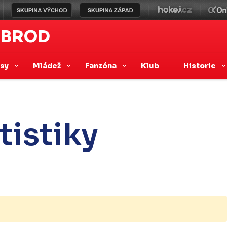
 BROD
asy
Mládež
Fanzóna
Klub
Historie
tistiky