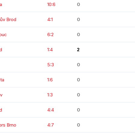
va
10:6
0
kův Brod
4:1
0
mouc
6:2
0
d
1:4
2
5:3
0
ta
1:6
0
ov
1:3
0
od
4:4
0
ors Brno
4:7
0