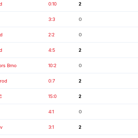
d
0:10
2
3:3
0
od
2:2
0
od
4:5
2
ors Brno
10:2
0
Brod
0:7
2
č
15:0
2
4:1
0
ov
3:1
2