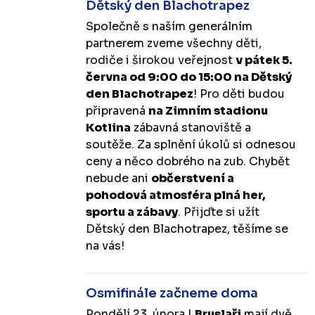
Dětský den Blachotrapez
Společně s naším generálním
partnerem zveme všechny děti,
rodiče i širokou veřejnost
v pátek 5.
června od 9:00 do 15:00 na Dětský
den Blachotrapez
! Pro děti budou
připravená
na Zimním stadionu
Kotlina
zábavná stanoviště a
soutěže. Za splnění úkolů si odnesou
ceny a něco dobrého na zub. Chybět
nebude ani
občerstvení a
pohodová atmosféra plná her,
sportu a zábavy
. Přijďte si užít
Dětský den Blachotrapez, těšíme se
na vás!
Osmifinále začneme doma
Pondělí 23. února |
Bruslaři
mají dvě