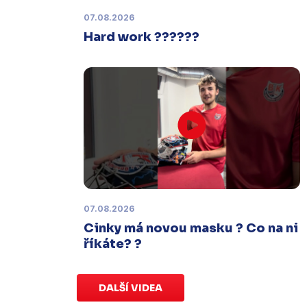
termínu, o kterém se bude jednat.
07.08.2026
Hard work ??????
Náhradní termín 32. kola
Úterý 27. ledna |
Utkání 32. kola v
Písku
, které se mělo původně
odehrát 31. ledna, bylo z důvodu
marodky Králů
odloženo
. Kluby se
domluvily na náhradním termínu,
Bruslaři se s Pískem utkají venku
v
pondělí 16. února od 18:00
.
07.08.2026
Charitativní aukce
Cinky má novou masku ? Co na ni
Sobota 3. ledna | Vydražte si na
říkáte? ?
serveru
sportovniaukce.cz
dres
svého oblíbeného hráče a
přispějte
na pomoc předčasně narozeným
DALŠÍ VIDEA
dětem
.
Charitativní aukce