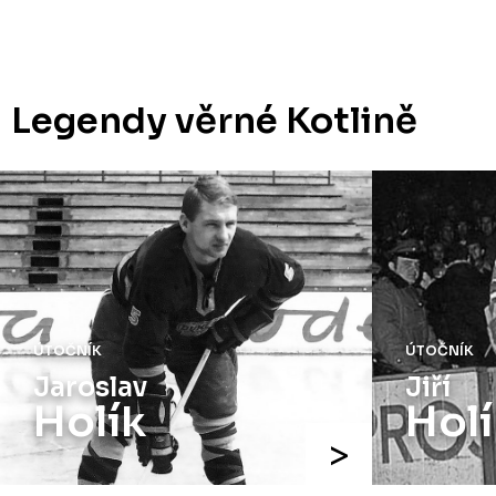
Legendy věrné Kotlině
ÚTOČNÍK
ÚTOČNÍK
Jaroslav
Jiří
Holík
Holí