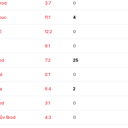
Brod
3:7
0
mouc
11:1
4
č
12:2
0
9:1
0
od
7:2
25
od
0:1
0
va
6:4
2
od
3:1
0
kův Brod
4:3
0