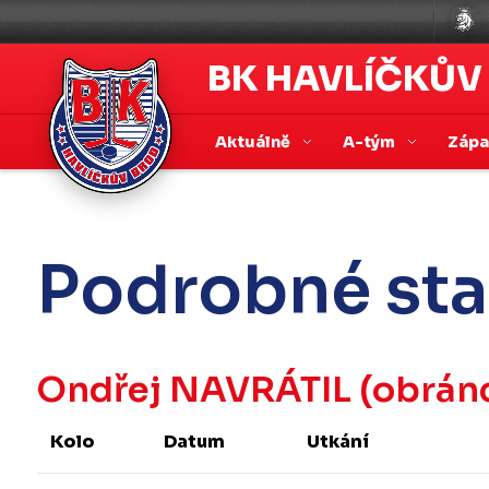
BK HAVLÍČKŮV
Aktuálně
A-tým
Záp
Podrobné sta
Ondřej NAVRÁTIL
(obrán
Kolo
Datum
Utkání