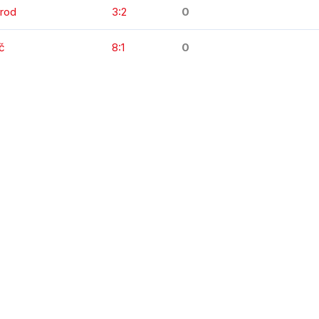
Brod
3:2
0
č
8:1
0
KOMPLETNÍ STATISTIKY