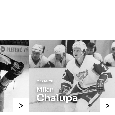
speciálních dresů končí v neděli 11.
ledna ve 20:00
.
Náhradní termín 15. kola
Úterý 18. listopadu |
Utkání 15. kola
proti Ústí nad Labem
, které se mělo
původně odehrát 15. listopadu, bylo z
důvodu marodky Slovanu
odloženo
.
Kluby se domluvily na náhradním
termínu, Bruslaři se s Ústím nad
Labem utkají doma
v Kotlině ve
středu 26. listopadu od 18:00
.
OBRÁNCE
Milan
Chalupa