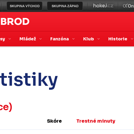
 BROD
asy
Mládež
Fanzóna
Klub
Historie
tistiky
ce)
Skóre
Trestné minuty