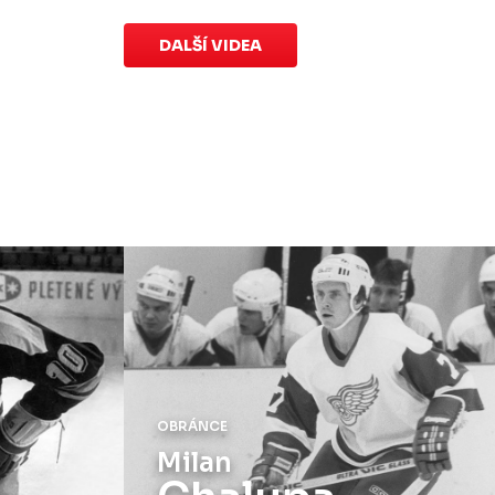
speciálních dresů končí v neděli 11.
ledna ve 20:00
.
DALŠÍ VIDEA
Náhradní termín 15. kola
Úterý 18. listopadu |
Utkání 15. kola
proti Ústí nad Labem
, které se mělo
původně odehrát 15. listopadu, bylo z
důvodu marodky Slovanu
odloženo
.
Kluby se domluvily na náhradním
termínu, Bruslaři se s Ústím nad
Labem utkají doma
v Kotlině ve
středu 26. listopadu od 18:00
.
OBRÁNCE
Milan