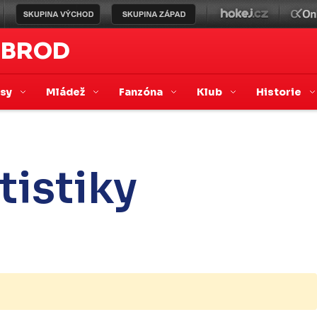
 BROD
asy
Mládež
Fanzóna
Klub
Historie
tistiky