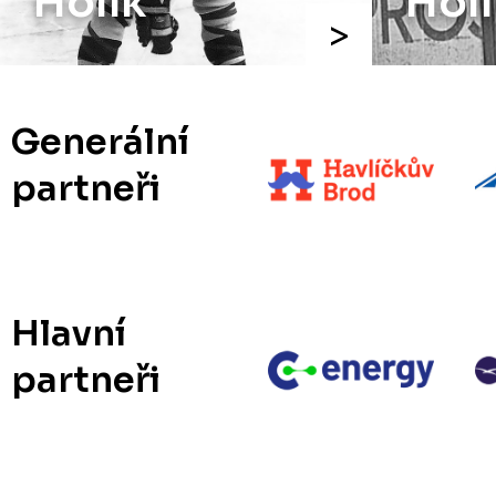
Holík
Holí
Generální
partneři
Hlavní
partneři