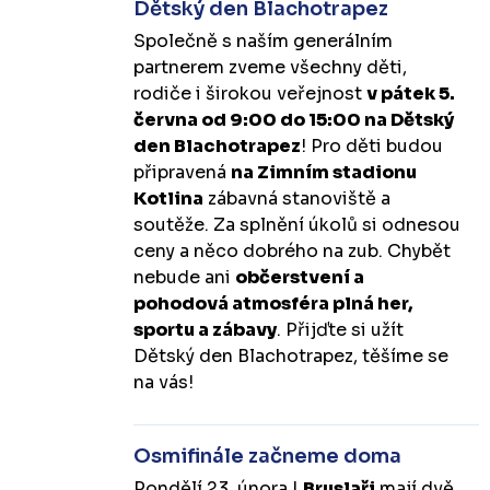
Dětský den Blachotrapez
Společně s naším generálním
partnerem zveme všechny děti,
rodiče i širokou veřejnost
v pátek 5.
června od 9:00 do 15:00 na Dětský
den Blachotrapez
! Pro děti budou
připravená
na Zimním stadionu
Kotlina
zábavná stanoviště a
soutěže. Za splnění úkolů si odnesou
ceny a něco dobrého na zub. Chybět
nebude ani
občerstvení a
pohodová atmosféra plná her,
sportu a zábavy
. Přijďte si užít
Dětský den Blachotrapez, těšíme se
na vás!
Osmifinále začneme doma
Pondělí 23. února |
Bruslaři
mají dvě