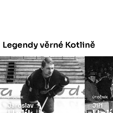
Legendy věrné Kotlině
ÚTOČNÍK
ÚTOČNÍK
Jaroslav
Jiří