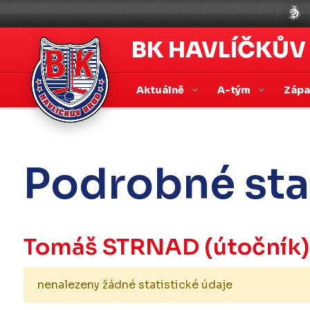
BK HAVLÍČKŮV
Aktuálně
A-tým
Záp
Podrobné sta
Tomáš STRNAD
(útočník)
nenalezeny žádné statistické údaje