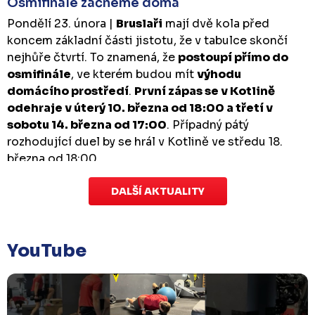
Osmifinále začneme doma
Pondělí 23. února |
Bruslaři
mají dvě kola před
koncem základní části jistotu, že v tabulce skončí
nejhůře čtvrtí. To znamená, že
postoupí přímo do
osmifinále
, ve kterém budou mít
výhodu
domácího prostředí
.
První zápas se v Kotlině
odehraje v úterý 10. března od 18:00 a třetí v
sobotu 14. března od 17:00
. Případný pátý
rozhodující duel by se hrál v Kotlině ve středu 18.
března od 18:00.
DALŠÍ AKTUALITY
Zápas dorostu je odložen
Čtvrtek 29. ledna |
Utkání dorostu v Šumperku,
které se mělo odehrát v pátek 30. ledna ve 14:15,
je
YouTube
odloženo!
Odehraje se v náhradním termínu, o
kterém se bude jednat.