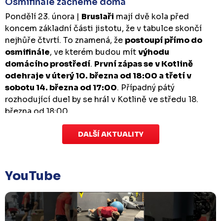
Osmifinále začneme doma
Pondělí 23. února |
Bruslaři
mají dvě kola před
koncem základní části jistotu, že v tabulce skončí
nejhůře čtvrtí. To znamená, že
postoupí přímo do
osmifinále
, ve kterém budou mít
výhodu
domácího prostředí
.
První zápas se v Kotlině
odehraje v úterý 10. března od 18:00 a třetí v
sobotu 14. března od 17:00
. Případný pátý
rozhodující duel by se hrál v Kotlině ve středu 18.
března od 18:00.
DALŠÍ AKTUALITY
Zápas dorostu je odložen
Čtvrtek 29. ledna |
Utkání dorostu v Šumperku,
které se mělo odehrát v pátek 30. ledna ve 14:15,
je
YouTube
odloženo!
Odehraje se v náhradním termínu, o
kterém se bude jednat.