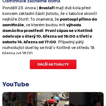
Osmifinále začneme doma
Pondělí 23. února |
Bruslaři
mají dvě kola před
koncem základní části jistotu, že v tabulce skončí
nejhůře čtvrtí. To znamená, že
postoupí přímo do
osmifinále
, ve kterém budou mít
výhodu
domácího prostředí
.
První zápas se v Kotlině
odehraje v úterý 10. března od 18:00 a třetí v
sobotu 14. března od 17:00
. Případný pátý
rozhodující duel by se hrál v Kotlině ve středu 18.
března od 18:00.
DALŠÍ AKTUALITY
Zápas dorostu je odložen
Čtvrtek 29. ledna |
Utkání dorostu v Šumperku,
které se mělo odehrát v pátek 30. ledna ve 14:15,
je
YouTube
odloženo!
Odehraje se v náhradním termínu, o
kterém se bude jednat.